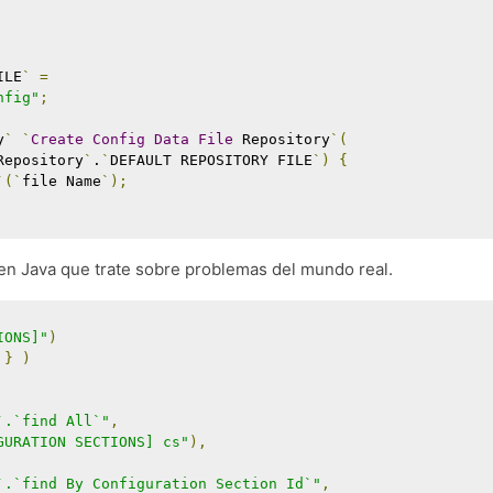
ILE
`
=
nfig"
;
y
`
`
Create
Config
Data
File
 Repository
`(
Repository
`
.
`
DEFAULT REPOSITORY FILE
`)
{
`(`
file Name
`);
en Java que trate sobre problemas del mundo real.
IONS]"
)
}
)
`.`find All`"
,
GURATION SECTIONS] cs"
),
`.`find By Configuration Section Id`"
,