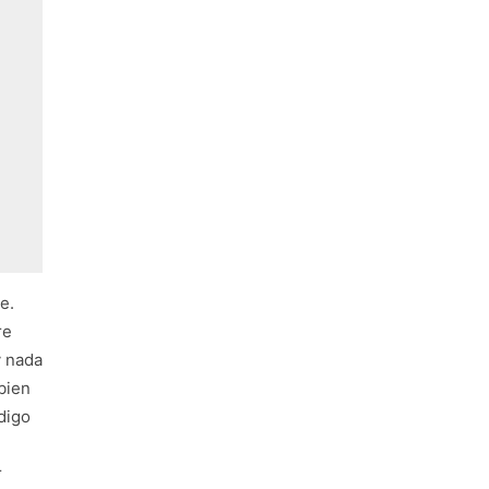
e.
re
y nada
bien
digo
r