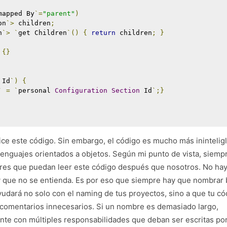
mapped By
`=
"parent"
)
on
`>
 children
;
n
`>
`
get Children
`()
{
return
 children
;
}
{}
 Id
`)
{
`
=
`
personal 
Configuration
Section
 Id
`;}
ice este código. Sin embargo, el código es mucho más ininteligl
lenguajes orientados a objetos. Según mi punto de vista, siemp
res que puedan leer este código después que nosotros. No ha
 que no se entienda. Es por eso que siempre hay que nombrar 
ayudará no solo con el naming de tus proyectos, sino a que tu có
 comentarios innecesarios. Si un nombre es demasiado largo,
nte con múltiples responsabilidades que deban ser escritas po