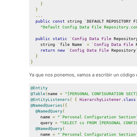
}
}
...
public
const
 string 
`
DEFAULT REPOSITORY F
"Default Config Data File Repository.co
public
static
`
Config
Data
File
 Repositor
    string 
`
file Name
`
=
`
Config
Data
File
 
return
new
`
Config
Data
File
 Repository
}
}
Ya que nos ponemos, vamos a escribir un código 
@Entity
@Table
(
name 
=
"[PERSONAL CONFIGURATION SECT
@EntityListeners
(
{
HierarchyListener
.
class
@NamedQueries
({
@NamedQuery
(
    name 
=
"`Personal Configuration Section
    query 
=
"SELECT cs FROM [PERSONAL CONFI
@NamedQuery
(
    name 
=
"`Personal Configuration Section