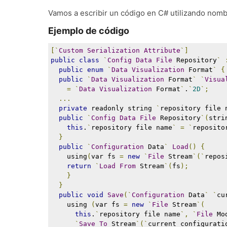
Vamos a escribir un código en C# utilizando nomb
Ejemplo de código
[`
Custom
Serialization
Attribute
`]
public
class
`
Config
Data
File
 Repository
`
public
enum
`
Data
Visualization
 Format
`
{
public
`
Data
Visualization
 Format
`
`
Visua
=
`
Data
Visualization
 Format
`
.
`
2D
`;
...
private
 readonly string 
`
repository file 
public
`
Config
Data
File
 Repository
`(
stri
this
.
`
repository file name
`
=
`
reposito
}
public
`
Configuration
 Data
`
Load
()
{
    using
(
var fs 
=
new
`
File
 Stream
`(`
repos
return
`
Load
From
 Stream
`(
fs
);
}
}
public
void
Save
(`
Configuration
 Data
`
`
cu
    using 
(
var fs 
=
new
`
File
 Stream
`(
this
.
`
repository file name
`,
`
File
 Mo
`
Save
To
 Stream
`(`
current configurati