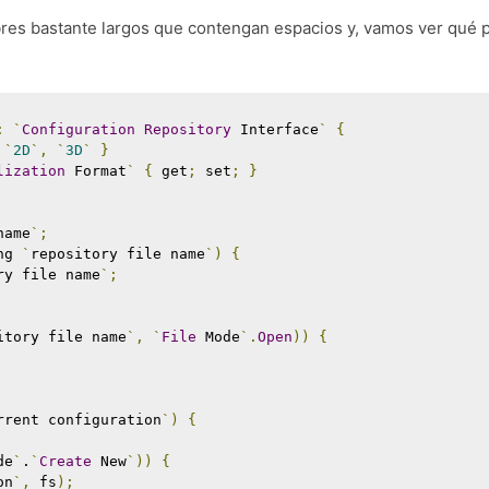
res bastante largos que contengan espacios y, vamos ver qué 
:
`
Configuration
Repository
 Interface
`
{
`
2D
`,
`
3D
`
}
lization
 Format
`
{
 get
;
 set
;
}
name
`;
ng 
`
repository file name
`)
{
ry file name
`;
itory file name
`,
`
File
 Mode
`.
Open
))
{
rrent configuration
`)
{
de
`
.
`
Create
 New
`))
{
on
`,
 fs
);