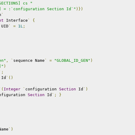
SECTIONS] cs "
] = :`configuration Section Id`"
)})
n
`
nt
 Interface
`
{
 UID
`
=
1L
;
en"
,
`
sequence Name
`
=
"GLOBAL_ID_GEN"
)
]"
)
`;
 Id
`()
`(
Integer
`
configuration 
Section
 Id
`)
nfiguration 
Section
 Id
`;
}
Name
`)