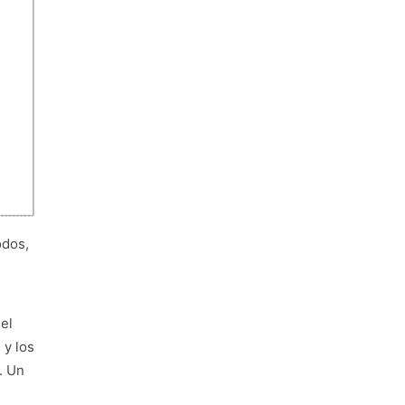
odos,
el
 y los
. Un