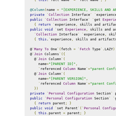
@Column
(
name 
=
"[EXPERIENCE, SKILLS AND A
private
`
Collection
 Interface
`
`
experienc
public
`
Collection
 Interface
`
`
get 
Experi
{
return
`
experience
,
 skills and artifa
public
void
`
set 
Experience
,
 skills and a
`
Collection
 Interface
`
`
experience
,
 ski
{
this
.
`
experience
,
 skills and artifact
  @
`
Many
To
 One
`(
fetch 
=
`
Fetch
 Type
`.
LAZY
)
  @
`
Join
 Columns
`({
    @
`
Join
 Column
`(
      name
=
"[PARENT ID]"
,
`
referenced 
Column
 Name
`=
"parent Conf
    @
`
Join
 Column
`(
      name
=
"[PARENT VERSION]"
,
`
referenced 
Column
 Name
`=
"parent Conf
})
private
`
Personal
Configuration
 Section
`
 
public
`
Personal
Configuration
 Section
`
`
{
return
 parent
;
}
public
void
`
set Parent
`(`
Personal
Config
{
this
.
parent 
=
 parent
;
}