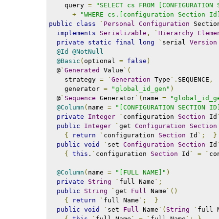
    query 
=
"SELECT cs FROM [CONFIGURATION 
+
"WHERE cs.[configuration Section Id
public
class
`
Personal
Configuration
 Sectio
implements
Serializable
,
`
Hierarchy
Eleme
private
static
final
long
`
serial 
Version
@Id
@NotNull
@Basic
(
optional 
=
false
)
  @
`
Generated
 Value
`(
    strategy 
=
`
Generation
 Type
`.
SEQUENCE
,
    generator 
=
"global_id_gen"
)
  @
`
Sequence
 Generator
`(
name 
=
"global_id_g
@Column
(
name 
=
"[CONFIGURATION SECTION ID
private
Integer
`
configuration 
Section
 Id
public
Integer
`
get 
Configuration
Section
{
return
`
configuration 
Section
 Id
`;
}
public
void
`
set 
Configuration
Section
 Id
{
this
.
`
configuration 
Section
 Id
`
=
`
co
@Column
(
name 
=
"[FULL NAME]"
)
private
String
`
full Name
`;
public
String
`
get 
Full
 Name
`()
{
return
`
full Name
`;
}
public
void
`
set 
Full
 Name
`(
String
`
full 
{
this
.
`
full Name
`
=
`
full Name
`;
}