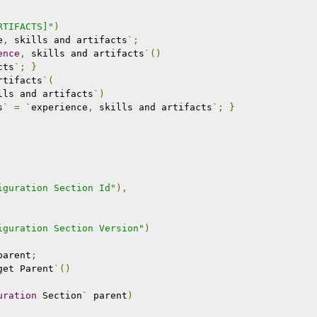
RTIFACTS]"
)
e
,
 skills and artifacts
`;
ence
,
 skills and artifacts
`()
cts
`;
}
rtifacts
`(
lls and artifacts
`)
s
`
=
`
experience
,
 skills and artifacts
`;
}
iguration Section Id"
),
iguration Section Version"
)
parent
;
get Parent
`()
uration
 Section
`
 parent
)