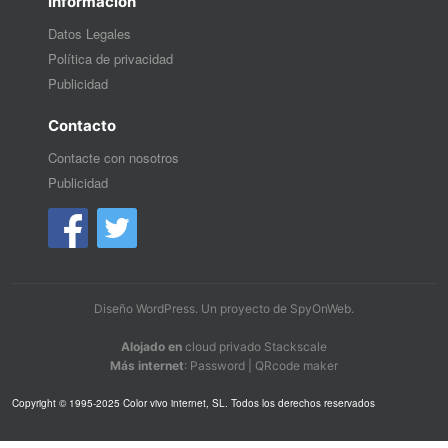
Información
Datos Legales
Política de privacidad
Publicidad
Contacto
Contacte con nosotros
Publicidad
Diseño WordPress
. Un proyecto de
SpyOnWeb
.
Alojado en
cloud privado Stackscale
Más internet
:
Password
|
QRcode maker
Copyright © 1995-2025 Color vivo internet, SL. Todos los derechos reservados