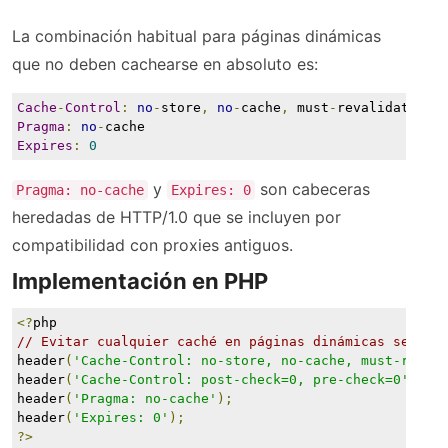
La combinación habitual para páginas dinámicas
que no deben cachearse en absoluto es:
Cache
-
Control
:
no
-
store
,
no
-
cache
,
 must
-
revalidate
Pragma
:
no
-
cache
Expires
:
0
y
son cabeceras
Pragma: no-cache
Expires: 0
heredadas de HTTP/1.0 que se incluyen por
compatibilidad con proxies antiguos.
Implementación en PHP
<?
php
// Evitar cualquier caché en páginas dinámicas sensib
header
(
'Cache-Control: no-store, no-cache, must-reval
header
(
'Cache-Control: post-check=0, pre-check=0'
,
fa
header
(
'Pragma: no-cache'
);
header
(
'Expires: 0'
);
?>