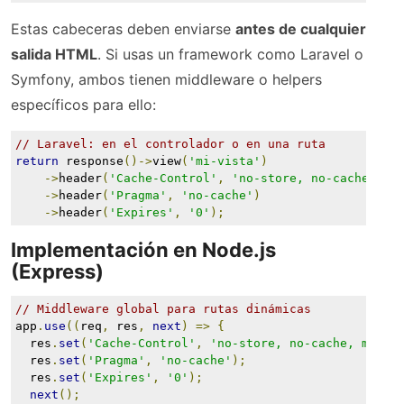
Estas cabeceras deben enviarse
antes de cualquier
salida HTML
. Si usas un framework como Laravel o
Symfony, ambos tienen middleware o helpers
específicos para ello:
// Laravel: en el controlador o en una ruta
return
 response
()->
view
(
'mi-vista'
)
->
header
(
'Cache-Control'
,
'no-store, no-cache, mu
->
header
(
'Pragma'
,
'no-cache'
)
->
header
(
'Expires'
,
'0'
);
Implementación en Node.js
(Express)
// Middleware global para rutas dinámicas
app
.
use
((
req
,
 res
,
next
)
=>
{
  res
.
set
(
'Cache-Control'
,
'no-store, no-cache, must-
  res
.
set
(
'Pragma'
,
'no-cache'
);
  res
.
set
(
'Expires'
,
'0'
);
next
();