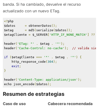
banda. Si ha cambiado, devuelve el recurso
actualizado con un nuevo ETag.
<?
php
$datos     
=
 obtenerDatos
();
$etag      
=
 md5
(
serialize
(
$datos
));
$etagCliente 
=
 $_SERVER
[
'HTTP_IF_NONE_MATCH'
]
??
''
;
header
(
'ETag: "'
.
 $etag 
.
'"'
);
header
(
'Cache-Control: no-cache'
);
// valida siempre
if
(
$etagCliente 
===
'"'
.
 $etag 
.
'"'
)
{
    http_response_code
(
304
);
exit
;
}
header
(
'Content-Type: application/json'
);
echo json_encode
(
$datos
);
Resumen de estrategias
Caso de uso
Cabecera recomendada