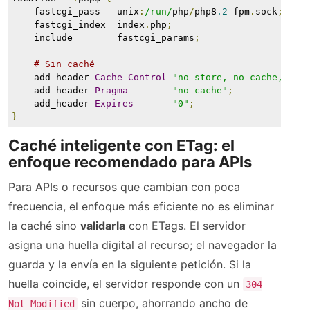
    fastcgi_pass   unix
:
/run/
php
/
php8
.2
-
fpm
.
sock
;
    fastcgi_index  index
.
php
;
    include        fastcgi_params
;
# Sin caché
    add_header 
Cache
-
Control
"no-store, no-cache, mus
    add_header 
Pragma
"no-cache"
;
    add_header 
Expires
"0"
;
}
Caché inteligente con ETag: el
enfoque recomendado para APIs
Para APIs o recursos que cambian con poca
frecuencia, el enfoque más eficiente no es eliminar
la caché sino
validarla
con ETags. El servidor
asigna una huella digital al recurso; el navegador la
guarda y la envía en la siguiente petición. Si la
huella coincide, el servidor responde con un
304
sin cuerpo, ahorrando ancho de
Not Modified