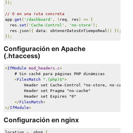
});
// O en una ruta concreta
app
.
get
(
'/dashboard'
,
(
req
,
 res
)
=>
{
  res
.
set
(
'Cache-Control'
,
'no-store'
);
  res
.
json
({
 data
:
 obtenerDatosEnTiempoReal
()
});
});
Configuración en Apache
(.htaccess)
<
IfModule
mod_headers
.
c
>
    # Sin caché para páginas PHP dinámicas
<
FilesMatch
".(php)$"
>
        Header set Cache-Control "no-store, no-cache,
        Header set Pragma "no-cache"
        Header set Expires "0"
</
FilesMatch
>
</
IfModule
>
Configuración en nginx
location 
~
.
php$ 
{