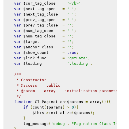
var
 $cur_tag_close   
=
'</b>'
;
var
 $next_tag_open   
=
' '
;
var
 $next_tag_close  
=
' '
;
var
 $prev_tag_open   
=
' '
;
var
 $prev_tag_close  
=
''
;
var
 $num_tag_open    
=
' '
;
var
 $num_tag_close   
=
''
;
var
 $target          
=
''
;
var
 $anchor_class    
=
''
;
var
 $show_count      
=
true
;
var
 $link_func       
=
'getData'
;
var
 $loading         
=
'.loading'
;
/**
     * Constructor
     * @access    public
     * @param    array    initialization parameters
     */
function
 CI_Pagination
(
$params 
=
 array
()){
if
(
count
(
$params
)
>
0
){
            $this
->
initialize
(
$params
);
}
        log_message
(
'debug'
,
"Pagination Class Initia