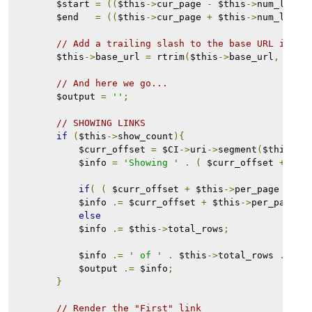
        $start 
=
((
$this
->
cur_page 
-
 $this
->
num_links
        $end   
=
((
$this
->
cur_page 
+
 $this
->
num_links
// Add a trailing slash to the base URL if ne
        $this
->
base_url 
=
 rtrim
(
$this
->
base_url
,
'/'
)
// And here we go...
        $output 
=
''
;
// SHOWING LINKS
if
(
$this
->
show_count
){
            $curr_offset 
=
 $CI
->
uri
->
segment
(
$this
->
u
            $info 
=
'Showing '
.
(
 $curr_offset 
+
1
)
if
(
(
 $curr_offset 
+
 $this
->
per_page 
)
<
            $info 
.=
 $curr_offset 
+
 $this
->
per_page
;
else
            $info 
.=
 $this
->
total_rows
;
            $info 
.=
' of '
.
 $this
->
total_rows 
.
' |
            $output 
.=
 $info
;
}
// Render the "First" link