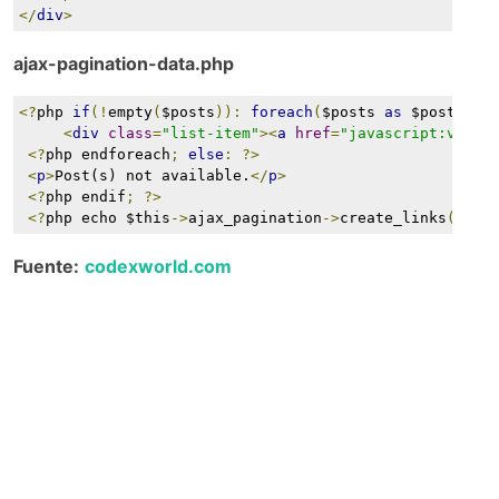
</
div
>
ajax-pagination-data.php
<?
php 
if
(!
empty
(
$posts
)):
foreach
(
$posts 
as
 $post
):
?
<
div
class
=
"list-item"
><
a
href
=
"javascript:void(
<?
php endforeach
;
else
:
?>
<
p
>
Post(s) not available.
</
p
>
<?
php endif
;
?>
<?
php echo $this
->
ajax_pagination
->
create_links
();
?
Fuente:
codexworld.com