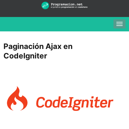
Togg
navig
Paginación Ajax en
CodeIgniter