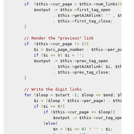
if
(
$this
->
cur_page 
>
 $this
->
num_links
){
            $output 
.=
 $this
->
first_tag_open 
.
 $this
->
getAJAXlink
(
''
,
 $this
-
.
 $this
->
first_tag_close
;
}
// Render the "previous" link
if
(
$this
->
cur_page 
!=
1
){
            $i 
=
 $uri_page_number 
-
 $this
->
per_page
;
if
(
$i 
==
0
)
 $i 
=
''
;
            $output 
.=
 $this
->
prev_tag_open 
.
 $this
->
getAJAXlink
(
 $i
,
 $this
->
.
 $this
->
prev_tag_close
;
}
// Write the digit links
for
(
$loop 
=
 $start 
-
1
;
 $loop 
<=
 $end
;
 $loop
+
            $i 
=
(
$loop 
*
 $this
->
per_page
)
-
 $this
->
p
if
(
$i 
>=
0
){
if
(
$this
->
cur_page 
==
 $loop
){
                    $output 
.=
 $this
->
cur_tag_open
.
$l
}
else
{
                    $n 
=
(
$i 
==
0
)
?
''
:
 $i
;