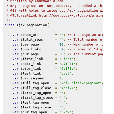
 * Modified by CodexWorld.com
 * @Ajax pagination functionality has added with this
 * @It will helps to integrate Ajax pagination with l
 * @TutorialLink http://www.codexworld.com/ajax-pagin
 */
class
 Ajax_pagination
{
var
 $base_url        
=
''
;
// The page we are lin
var
 $total_rows      
=
''
;
// Total number of ite
var
 $per_page        
=
10
;
// Max number of items
var
 $num_links       
=
2
;
// Number of "digit" l
var
 $cur_page        
=
0
;
// The current page be
var
 $first_link      
=
'First'
;
var
 $next_link       
=
'&#187;'
;
var
 $prev_link       
=
'&#171;'
;
var
 $last_link       
=
'Last'
;
var
 $uri_segment     
=
3
;
var
 $full_tag_open   
=
'<div class="pagination">'
var
 $full_tag_close  
=
'</div>'
;
var
 $first_tag_open  
=
''
;
var
 $first_tag_close 
=
' '
;
var
 $last_tag_open   
=
' '
;
var
 $last_tag_close  
=
''
;
var
 $cur_tag_open    
=
' <b>'
;