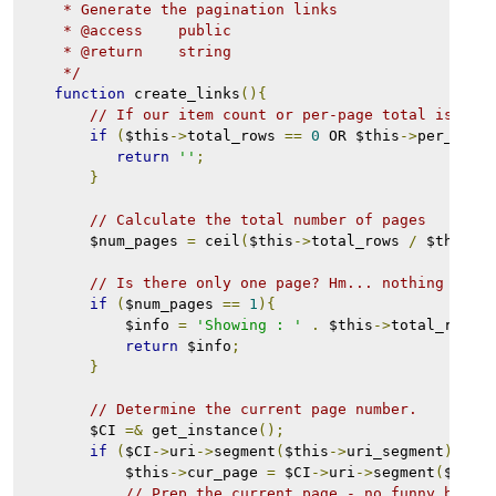
     * Generate the pagination links
     * @access    public
     * @return    string
     */
function
 create_links
(){
// If our item count or per-page total is zer
if
(
$this
->
total_rows 
==
0
 OR $this
->
per_page
return
''
;
}
// Calculate the total number of pages
        $num_pages 
=
 ceil
(
$this
->
total_rows 
/
 $this
->
// Is there only one page? Hm... nothing more
if
(
$num_pages 
==
1
){
            $info 
=
'Showing : '
.
 $this
->
total_rows
;
return
 $info
;
}
// Determine the current page number.        
        $CI 
=&
 get_instance
();
if
(
$CI
->
uri
->
segment
(
$this
->
uri_segment
)
!=
            $this
->
cur_page 
=
 $CI
->
uri
->
segment
(
$this
// Prep the current page - no funny busin