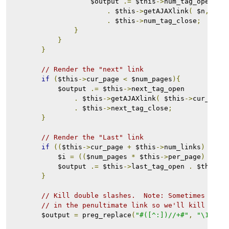
                    $output 
.=
 $this
->
num_tag_open
.
 $this
->
getAJAXlink
(
 $n
,
 $lo
.
 $this
->
num_tag_close
;
}
}
}
// Render the "next" link
if
(
$this
->
cur_page 
<
 $num_pages
){
            $output 
.=
 $this
->
next_tag_open 
.
 $this
->
getAJAXlink
(
 $this
->
cur_page
.
 $this
->
next_tag_close
;
}
// Render the "Last" link
if
((
$this
->
cur_page 
+
 $this
->
num_links
)
<
 $n
            $i 
=
((
$num_pages 
*
 $this
->
per_page
)
-
 $t
            $output 
.=
 $this
->
last_tag_open 
.
 $this
->
}
// Kill double slashes.  Note: Sometimes we c
// in the penultimate link so we'll kill all 
        $output 
=
 preg_replace
(
"#([^:])//+#"
,
"\1/"
,
 