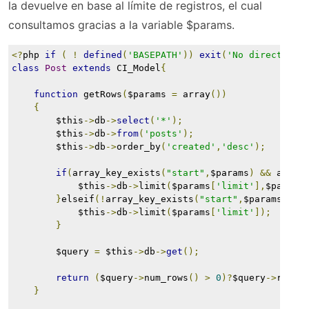
la devuelve en base al límite de registros, el cual
consultamos gracias a la variable $params.
<?
php 
if
(
!
defined
(
'BASEPATH'
))
exit
(
'No direct scr
class
Post
extends
 CI_Model
{
function
 getRows
(
$params 
=
 array
())
{
        $this
->
db
->
select
(
'*'
);
        $this
->
db
->
from
(
'posts'
);
        $this
->
db
->
order_by
(
'created'
,
'desc'
);
if
(
array_key_exists
(
"start"
,
$params
)
&&
 array
            $this
->
db
->
limit
(
$params
[
'limit'
],
$params
}
elseif
(!
array_key_exists
(
"start"
,
$params
)
&&
            $this
->
db
->
limit
(
$params
[
'limit'
]);
}
        $query 
=
 $this
->
db
->
get
();
return
(
$query
->
num_rows
()
>
0
)?
$query
->
resul
}