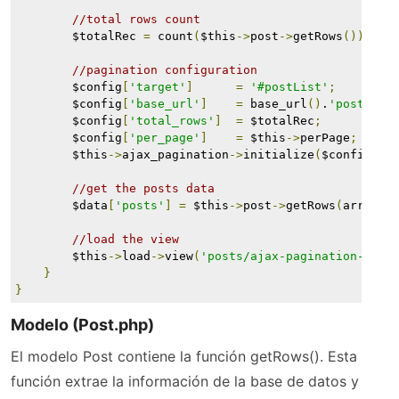
//total rows count
        $totalRec 
=
 count
(
$this
->
post
->
getRows
());
//pagination configuration
        $config
[
'target'
]
=
'#postList'
;
        $config
[
'base_url'
]
=
 base_url
()
.
'posts/aj
        $config
[
'total_rows'
]
=
 $totalRec
;
        $config
[
'per_page'
]
=
 $this
->
perPage
;
        $this
->
ajax_pagination
->
initialize
(
$config
);
//get the posts data
        $data
[
'posts'
]
=
 $this
->
post
->
getRows
(
array
(
'
//load the view
        $this
->
load
->
view
(
'posts/ajax-pagination-data
}
}
Modelo (Post.php)
El modelo Post contiene la función getRows(). Esta
función extrae la información de la base de datos y