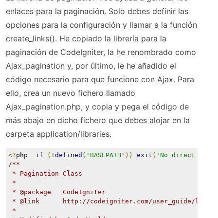
enlaces para la paginación. Solo debes definir las
opciones para la configuración y llamar a la función
create_links(). He copiado la librería para la
paginación de CodeIgniter, la he renombrado como
Ajax_pagination y, por último, le he añadido el
código necesario para que funcione con Ajax. Para
ello, crea un nuevo fichero llamado
Ajax_pagination.php, y copia y pega el código de
más abajo en dicho fichero que debes alojar en la
carpeta application/libraries.
<?
php  
if
(!
defined
(
'BASEPATH'
))
exit
(
'No direct scri
/**
 * Pagination Class
 *
 * @package   CodeIgniter
 * @link      http://codeigniter.com/user_guide/libra
 * 