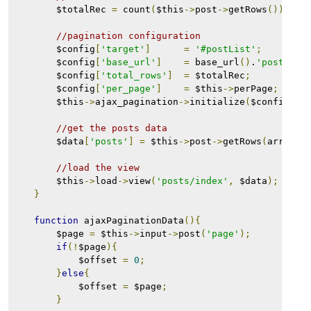
        $totalRec 
=
 count
(
$this
->
post
->
getRows
());
//pagination configuration
        $config
[
'target'
]
=
'#postList'
;
        $config
[
'base_url'
]
=
 base_url
()
.
'posts/aj
        $config
[
'total_rows'
]
=
 $totalRec
;
        $config
[
'per_page'
]
=
 $this
->
perPage
;
        $this
->
ajax_pagination
->
initialize
(
$config
);
//get the posts data
        $data
[
'posts'
]
=
 $this
->
post
->
getRows
(
array
(
'
//load the view
        $this
->
load
->
view
(
'posts/index'
,
 $data
);
}
function
 ajaxPaginationData
(){
        $page 
=
 $this
->
input
->
post
(
'page'
);
if
(!
$page
){
            $offset 
=
0
;
}
else
{
            $offset 
=
 $page
;
}