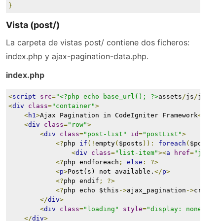
}
Vista (post/)
La carpeta de vistas post/ contiene dos ficheros:
index.php y ajax-pagination-data.php.
index.php
<
script
src
=
"<?php echo base_url(); ?>
assets
/
js
/
jquer
<
div
class
=
"container"
>
<
h1
>
Ajax Pagination in CodeIgniter Framework
</
h1
>
<
div
class
=
"row"
>
<
div
class
=
"post-list"
id
=
"postList"
>
<?
php 
if
(!
empty
(
$posts
)):
foreach
(
$posts 
<
div
class
=
"list-item"
><
a
href
=
"javas
<?
php endforeach
;
else
:
?>
<
p
>
Post(s) not available.
</
p
>
<?
php endif
;
?>
<?
php echo $this
->
ajax_pagination
->
create
</
div
>
<
div
class
=
"loading"
style
=
"
display: none;
"
><
</
div
>