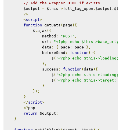
// Add the wrapper HTML if exists
        $output 
=
 $this
->
full_tag_open
.
$output
.
$this
-
?>
<
script
>
function
 getData
(
page
){
            $
.
ajax
({
                method
:
"POST"
,
                url
:
"<?php echo $this->base_url; ?>"
                data
:
{
 page
:
 page 
},
                beforeSend
:
function
(){
                    $
(
'<?php echo $this->loading; ?>'
},
                success
:
function
(
data
){
                    $
(
'<?php echo $this->loading; ?>'
                    $
(
'<?php echo $this->target; ?>'
)
}
});
}
</
script
>
<?
php
return
 $output
;
}
function
 getAJAXlink
(
$count
,
 $text
)
{