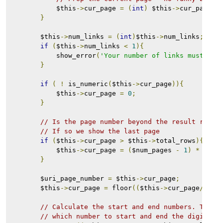
            $this
->
cur_page 
=
(
int
)
 $this
->
cur_page
;
}
        $this
->
num_links 
=
(
int
)
$this
->
num_links
;
if
(
$this
->
num_links 
<
1
){
            show_error
(
'Your number of links must be 
}
if
(
!
 is_numeric
(
$this
->
cur_page
)){
            $this
->
cur_page 
=
0
;
}
// Is the page number beyond the result range
// If so we show the last page
if
(
$this
->
cur_page 
>
 $this
->
total_rows
){
            $this
->
cur_page 
=
(
$num_pages 
-
1
)
*
 $thi
}
        $uri_page_number 
=
 $this
->
cur_page
;
        $this
->
cur_page 
=
 floor
((
$this
->
cur_page
/
$thi
// Calculate the start and end numbers. These
// which number to start and end the digit li