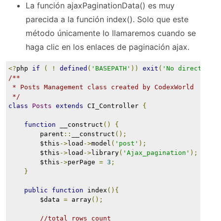
La función ajaxPaginationData() es muy
parecida a la función index(). Solo que este
método únicamente lo llamaremos cuando se
haga clic en los enlaces de paginación ajax.
<?
php 
if
(
!
defined
(
'BASEPATH'
))
exit
(
'No direct scr
/**
 * Posts Management class created by CodexWorld
 */
class
Posts
extends
 CI_Controller 
{
function
 __construct
()
{
        parent
::
__construct
();
        $this
->
load
->
model
(
'post'
);
        $this
->
load
->
library
(
'Ajax_pagination'
);
        $this
->
perPage 
=
3
;
}
public
function
 index
(){
        $data 
=
 array
();
//total rows count