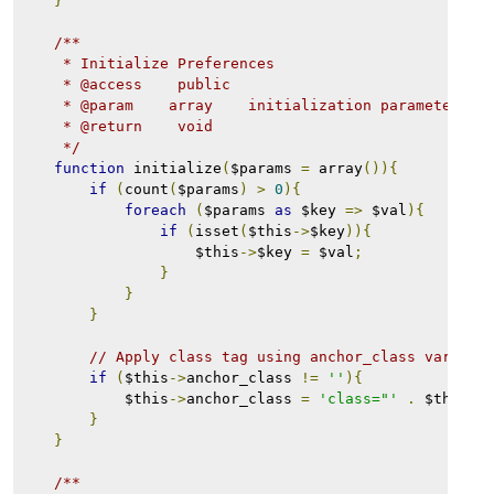
}
/**
     * Initialize Preferences
     * @access    public
     * @param    array    initialization parameters
     * @return    void
     */
function
 initialize
(
$params 
=
 array
()){
if
(
count
(
$params
)
>
0
){
foreach
(
$params 
as
 $key 
=>
 $val
){
if
(
isset
(
$this
->
$key
)){
                    $this
->
$key 
=
 $val
;
}
}
}
// Apply class tag using anchor_class variabl
if
(
$this
->
anchor_class 
!=
''
){
            $this
->
anchor_class 
=
'class="'
.
 $this
->
}
}
/**