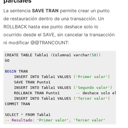
parciales
La sentencia
SAVE TRAN
permite crear un punto
de restauración dentro de una transacción. Un
ROLLBACK hasta ese punto deshace solo lo
ocurrido desde el SAVE, sin cancelar la transacción
ni modificar @@TRANCOUNT:
CREATE TABLE Tabla1 
(
Columna1 varchar
(
50
))
GO
BEGIN
 TRAN
    INSERT INTO Tabla1 VALUES 
(
'Primer valor'
)
    SAVE TRAN Punto1
    INSERT INTO Tabla1 VALUES 
(
'Segundo valor'
)
    ROLLBACK TRAN Punto1       
--
 deshace solo el seg
    INSERT INTO Tabla1 VALUES 
(
'Tercer valor'
)
COMMIT TRAN
SELECT 
*
 FROM Tabla1
--
Resultado
:
'Primer valor'
,
'Tercer valor'