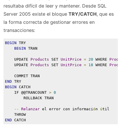
resultaba difícil de leer y mantener. Desde SQL
Server 2005 existe el bloque
TRY/CATCH
, que es
la forma correcta de gestionar errores en
transacciones:
BEGIN
 TRY
BEGIN
 TRAN
    UPDATE 
Products
 SET 
UnitPrice
=
20
 WHERE 
ProductN
    UPDATE 
Products
 SET 
UnitPrice
=
18
 WHERE 
ProductN
    COMMIT TRAN
END
 TRY
BEGIN
 CATCH
    IF @@TRANCOUNT 
>
0
        ROLLBACK TRAN
--
Relanzar
 el error con informaci
ó
n 
ú
til
    THROW
END
 CATCH