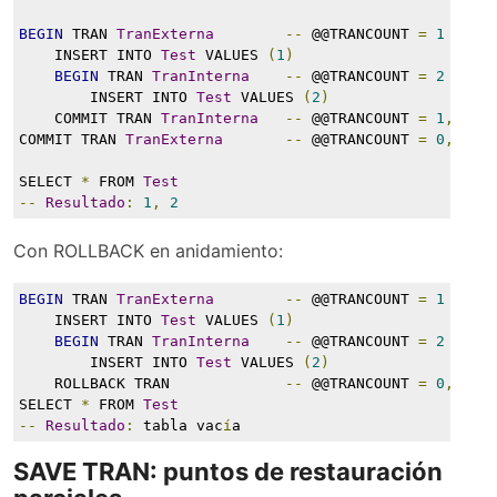
BEGIN
 TRAN 
TranExterna
--
 @@TRANCOUNT 
=
1
    INSERT INTO 
Test
 VALUES 
(
1
)
BEGIN
 TRAN 
TranInterna
--
 @@TRANCOUNT 
=
2
        INSERT INTO 
Test
 VALUES 
(
2
)
    COMMIT TRAN 
TranInterna
--
 @@TRANCOUNT 
=
1
,
 per
COMMIT TRAN 
TranExterna
--
 @@TRANCOUNT 
=
0
,
 aho
SELECT 
*
 FROM 
Test
--
Resultado
:
1
,
2
Con ROLLBACK en anidamiento:
BEGIN
 TRAN 
TranExterna
--
 @@TRANCOUNT 
=
1
    INSERT INTO 
Test
 VALUES 
(
1
)
BEGIN
 TRAN 
TranInterna
--
 @@TRANCOUNT 
=
2
        INSERT INTO 
Test
 VALUES 
(
2
)
    ROLLBACK TRAN             
--
 @@TRANCOUNT 
=
0
,
 se 
SELECT 
*
 FROM 
Test
--
Resultado
:
 tabla vac
í
a
SAVE TRAN: puntos de restauración