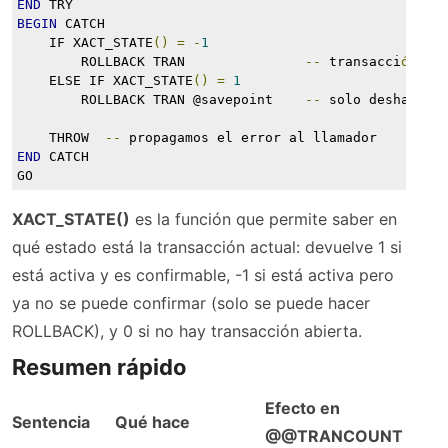
END
 TRY
BEGIN
 CATCH
    IF XACT_STATE
()
=
-
1
        ROLLBACK TRAN               
--
 transacci
ó
n 
no
    ELSE IF XACT_STATE
()
=
1
        ROLLBACK TRAN @savepoint    
--
 solo deshacemo
    THROW  
--
 propagamos el error al llamador
END
 CATCH
GO
XACT_STATE()
es la función que permite saber en
qué estado está la transacción actual: devuelve 1 si
está activa y es confirmable, -1 si está activa pero
ya no se puede confirmar (solo se puede hacer
ROLLBACK), y 0 si no hay transacción abierta.
Resumen rápido
Efecto en
Sentencia
Qué hace
@@TRANCOUNT