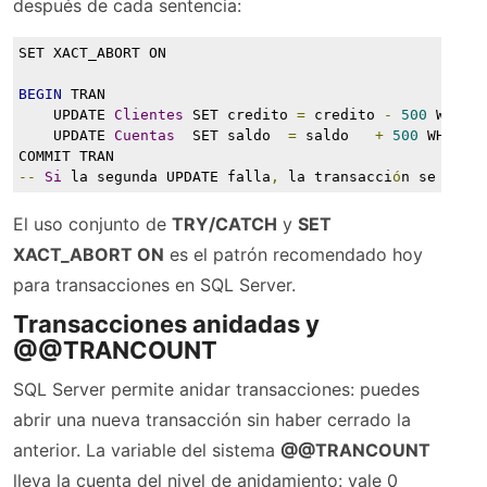
después de cada sentencia:
SET XACT_ABORT ON
BEGIN
 TRAN
    UPDATE 
Clientes
 SET credito 
=
 credito 
-
500
 WHERE
    UPDATE 
Cuentas
  SET saldo  
=
 saldo   
+
500
 WHERE 
COMMIT TRAN
--
Si
 la segunda UPDATE falla
,
 la transacci
ó
n se desh
El uso conjunto de
TRY/CATCH
y
SET
XACT_ABORT ON
es el patrón recomendado hoy
para transacciones en SQL Server.
Transacciones anidadas y
@@TRANCOUNT
SQL Server permite anidar transacciones: puedes
abrir una nueva transacción sin haber cerrado la
anterior. La variable del sistema
@@TRANCOUNT
lleva la cuenta del nivel de anidamiento: vale 0