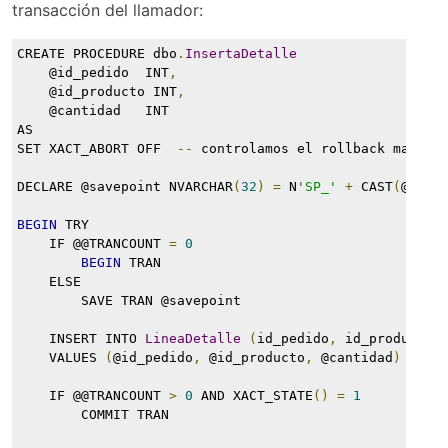
transacción del llamador:
CREATE PROCEDURE dbo
.
InsertaDetalle
    @id_pedido  INT
,
    @id_producto INT
,
    @cantidad   INT
AS
SET XACT_ABORT OFF  
--
 controlamos el rollback manual
DECLARE @savepoint NVARCHAR
(
32
)
=
 N
'SP_'
+
 CAST
(
@@TRA
BEGIN
 TRY
    IF @@TRANCOUNT 
=
0
BEGIN
 TRAN
    ELSE
        SAVE TRAN @savepoint
    INSERT INTO 
LineaDetalle
(
id_pedido
,
 id_producto
,
    VALUES 
(
@id_pedido
,
 @id_producto
,
 @cantidad
)
    IF @@TRANCOUNT 
>
0
 AND XACT_STATE
()
=
1
        COMMIT TRAN