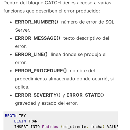
Dentro del bloque CATCH tienes acceso a varias
funciones que describen el error producido:
ERROR_NUMBER()
 número de error de SQL
Server.
ERROR_MESSAGE()
 texto descriptivo del
error.
ERROR_LINE()
 línea donde se produjo el
error.
ERROR_PROCEDURE()
 nombre del
procedimiento almacenado donde ocurrió, si
aplica.
ERROR_SEVERITY()
y
ERROR_STATE()

gravedad y estado del error.
BEGIN
 TRY
BEGIN
 TRAN
    INSERT INTO 
Pedidos
(
id_cliente
,
 fecha
)
 VALUES 
(
4