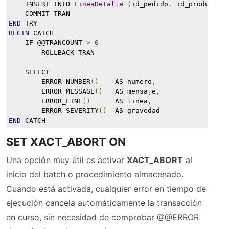
    INSERT INTO 
LineaDetalle
(
id_pedido
,
 id_producto
,
    COMMIT TRAN
END
 TRY
BEGIN
 CATCH
    IF @@TRANCOUNT 
>
0
        ROLLBACK TRAN
    SELECT
        ERROR_NUMBER
()
    AS numero
,
        ERROR_MESSAGE
()
   AS mensaje
,
        ERROR_LINE
()
      AS linea
,
        ERROR_SEVERITY
()
  AS gravedad
END
 CATCH
SET XACT_ABORT ON
Una opción muy útil es activar
XACT_ABORT
al
inicio del batch o procedimiento almacenado.
Cuando está activada, cualquier error en tiempo de
ejecución cancela automáticamente la transacción
en curso, sin necesidad de comprobar @@ERROR