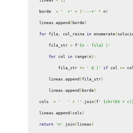
    lineas 
=
[]
    borde  
=
'  +'
+
(
'---+'
*
 n
)
    lineas
.
append
(
borde
)
for
 fila
,
 col_reina 
in
 enumerate
(
soluci
        fila_str 
=
 f
'{n - fila} |'
for
 col 
in
 range
(
n
):
            fila_str 
+=
' Q |'
if
 col 
==
 co
        lineas
.
append
(
fila_str
)
        lineas
.
append
(
borde
)
    cols  
=
'   '
+
''
.
join
(
f
' {chr(65 + c)
    lineas
.
append
(
cols
)
return
'n'
.
join
(
lineas
)