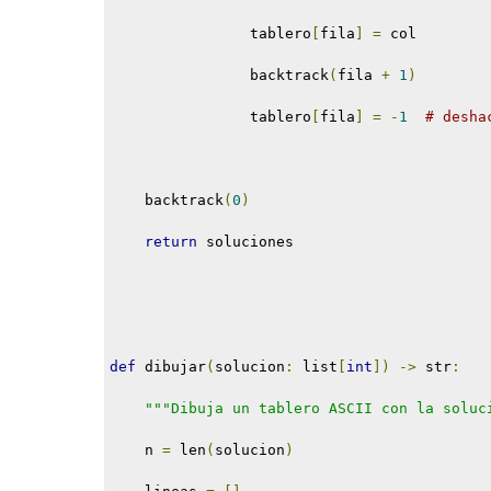
                tablero
[
fila
]
=
 col
                backtrack
(
fila 
+
1
)
                tablero
[
fila
]
=
-
1
# desha
    backtrack
(
0
)
return
 soluciones
def
 dibujar
(
solucion
:
 list
[
int
])
->
 str
:
"""Dibuja un tablero ASCII con la soluc
    n 
=
 len
(
solucion
)