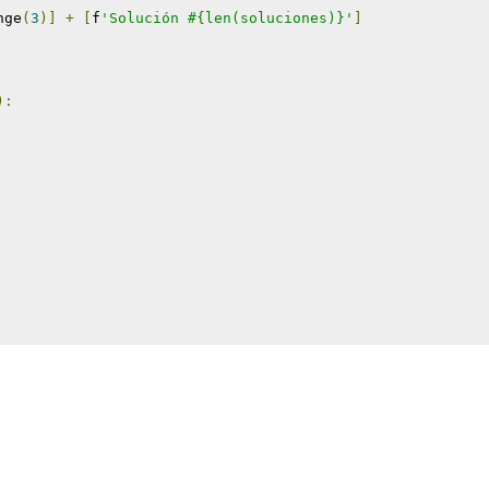
nge
(
3
)]
+
[
f
'Solución #{len(soluciones)}'
]
):