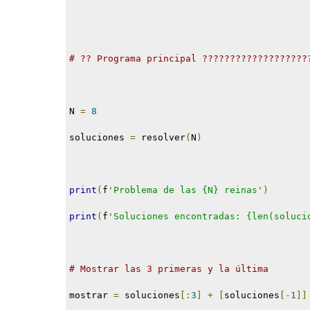
# ?? Programa principal ???????????????????
N 
=
8
soluciones 
=
 resolver
(
N
)
print
(
f
'Problema de las {N} reinas'
)
print
(
f
'Soluciones encontradas: {len(soluci
# Mostrar las 3 primeras y la última
mostrar 
=
 soluciones
[:
3
]
+
[
soluciones
[-
1
]]