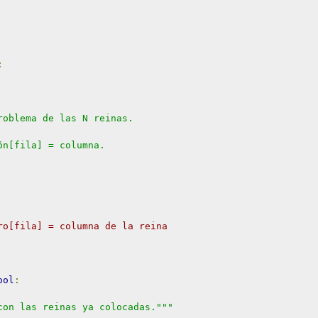
:
roblema de las N reinas.
ón[fila] = columna.
ro[fila] = columna de la reina
ool
:
con las reinas ya colocadas."""