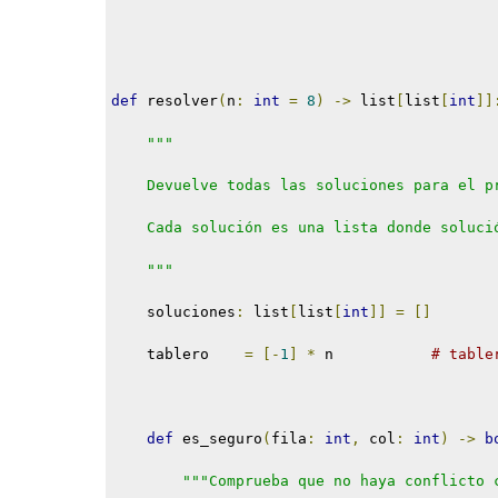
def
 resolver
(
n
:
int
=
8
)
->
 list
[
list
[
int
]]
"""
    Devuelve todas las soluciones para el p
    Cada solución es una lista donde soluci
    """
    soluciones
:
 list
[
list
[
int
]]
=
[]
    tablero    
=
[-
1
]
*
 n           
# table
def
 es_seguro
(
fila
:
int
,
 col
:
int
)
->
b
"""Comprueba que no haya conflicto 