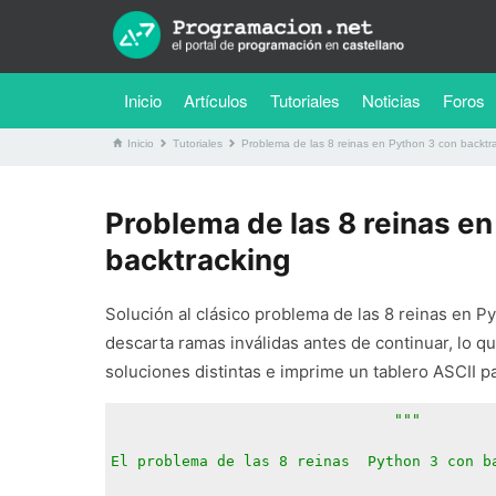
(current)
Inicio
Artículos
Tutoriales
Noticias
Foros
Inicio
Tutoriales
Problema de las 8 reinas en Python 3 con backtr
Problema de las 8 reinas en
backtracking
Solución al clásico problema de las 8 reinas en Py
descarta ramas inválidas antes de continuar, lo q
soluciones distintas e imprime un tablero ASCII p
"""
El problema de las 8 reinas  Python 3 con b