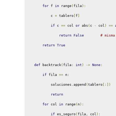
for
 f 
in
 range
(
fila
):
            c 
=
 tablero
[
f
]
if
 c 
==
 col 
or
 abs
(
c 
-
 col
)
==
 
return
False
# misma
return
True
def
 backtrack
(
fila
:
int
)
->
None
:
if
 fila 
==
 n
:
            soluciones
.
append
(
tablero
[:])
return
for
 col 
in
 range
(
n
):
if
 es_seguro
(
fila
,
 col
):