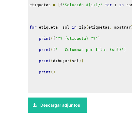
etiquetas 
=
[
f
'Solución #{i+1}'
for
 i 
in
 ra
for
 etiqueta
,
 sol 
in
 zip
(
etiquetas
,
 mostrar
print
(
f
'?? {etiqueta} ??'
)
print
(
f
'   Columnas por fila: {sol}'
)
print
(
dibujar
(
sol
))
print
()
Descargar adjuntos