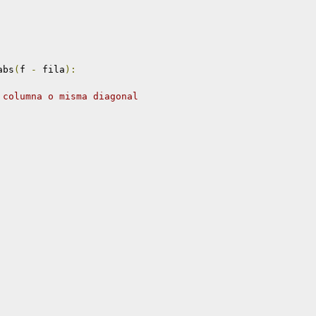
abs
(
f 
-
 fila
):
 columna o misma diagonal