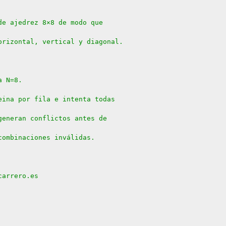
de ajedrez 8×8 de modo que
orizontal, vertical y diagonal.
a N=8.
eina por fila e intenta todas
generan conflictos antes de
combinaciones inválidas.
carrero.es