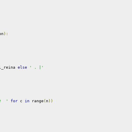
on
):
l_reina 
else
' . |'
}  '
for
 c 
in
 range
(
n
))