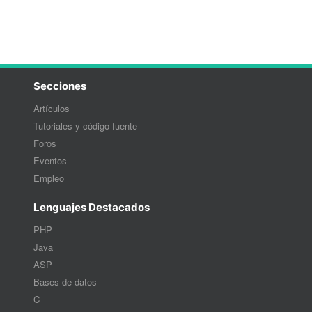
Secciones
Artículos
Tutoriales y código fuente
Foros
Eventos
Empleo
Lenguajes Destacados
PHP
Java
ASP
Bases de datos
C