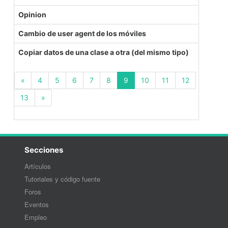
Opinion
Cambio de user agent de los móviles
Copiar datos de una clase a otra (del mismo tipo)
(current)
«
4
5
6
7
8
9
10
11
12
13
»
Secciones
Artículos
Tutoriales y código fuente
Foros
Eventos
Empleo