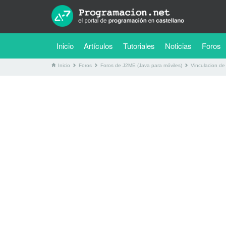
(current)
Inicio
Artículos
Tutoriales
Noticias
Foros
Inicio
Foros
Foros de J2ME (Java para móviles)
Vinculacion de