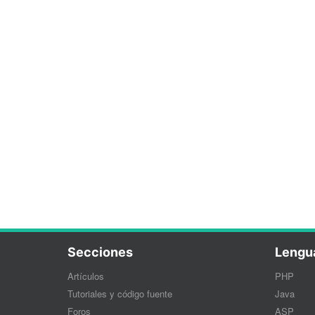
Secciones
Lengu
Artículos
PHP
Tutoriales y código fuente
Java
Foros
ASP