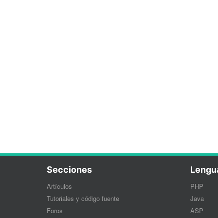
Secciones
Lengu
Artículos
PHP
Tutoriales y código fuente
Java
Foros
ASP