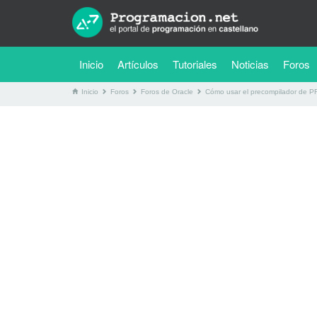
(current)
Inicio
Artículos
Tutoriales
Noticias
Foros
Inicio
Foros
Foros de Oracle
Cómo usar el precompilador de P