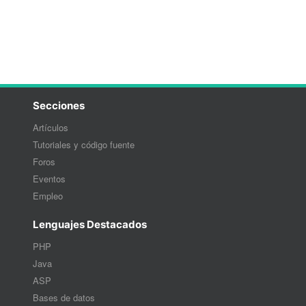
Secciones
Artículos
Tutoriales y código fuente
Foros
Eventos
Empleo
Lenguajes Destacados
PHP
Java
ASP
Bases de datos