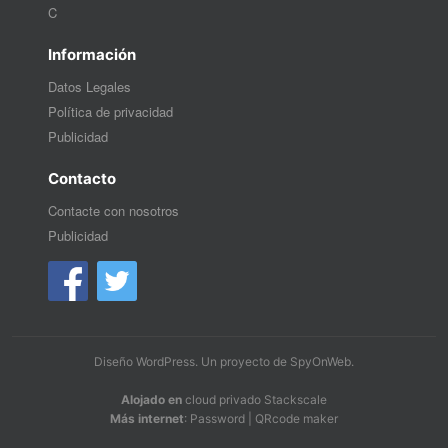
C
Información
Datos Legales
Política de privacidad
Publicidad
Contacto
Contacte con nosotros
Publicidad
Diseño WordPress
. Un proyecto de
SpyOnWeb
.
Alojado en
cloud privado Stackscale
Más internet
:
Password
|
QRcode maker