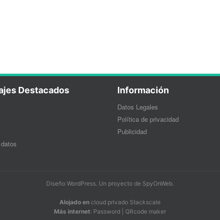
ajes Destacados
Información
Datos Legales
Política de privacidad
Publicidad
 datos
Diseño WordPress
. Un proyecto de
SpyOnWeb
.
Alojado en
cloud privado Stackscale
Más internet
:
Password
|
QRcode maker