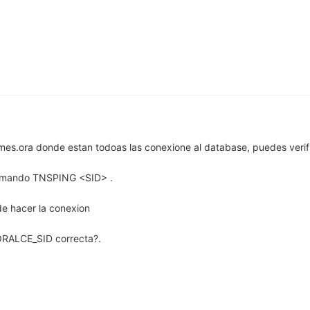
ames.ora donde estan todoas las conexione al database, puedes verif
 comando TNSPING <SID> .
de hacer la conexion
 ORALCE_SID correcta?.