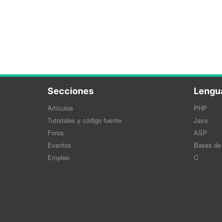
Secciones
Lengu
Artículos
PHP
Tutoriales y código fuente
Java
Foros
ASP
Eventos
Bases de
Empleo
C