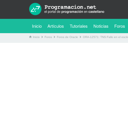
(current)
Inicio
Artículos
Tutoriales
Noticias
Foros
Inicio
Foros
Foros de Oracle
ORA-12571: TNS:Fallo en el escit