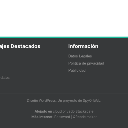
ajes Destacados
Información
Datos Legales
Política de privacidad
Publicidad
 datos
Diseño WordPress
. Un proyecto de
SpyOnWeb
.
Alojado en
cloud privado Stackscale
Más internet
:
Password
|
QRcode maker