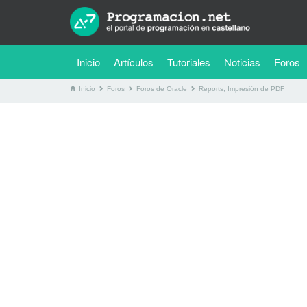
(current)
Inicio
Artículos
Tutoriales
Noticias
Foros
Inicio
Foros
Foros de Oracle
Reports; Impresión de PDF