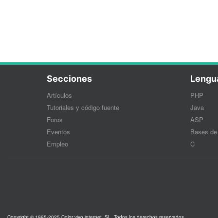
Secciones
Lengu
Artículos
PHP
Tutoriales y código fuente
Java
Foros
ASP
Eventos
Bases de
Empleo
C
Copyright © 1995-2025 Color vivo internet, SL. Todos los derechos reservados