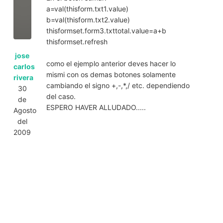
a=val(thisform.txt1.value)
b=val(thisform.txt2.value)
thisformset.form3.txttotal.value=a+b
thisformset.refresh
jose
como el ejemplo anterior deves hacer lo
carlos
mismi con os demas botones solamente
rivera
cambiando el signo +,-,*,/ etc. dependiendo
30
del caso.
de
ESPERO HAVER ALLUDADO.....
Agosto
del
2009