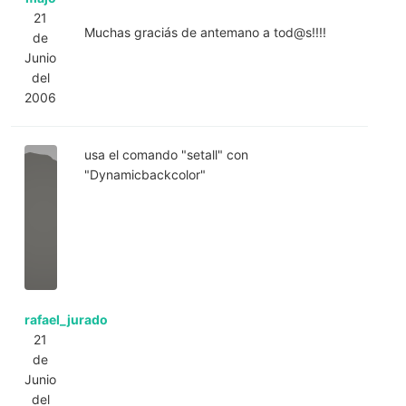
21
Muchas graciás de antemano a tod@s!!!!
de
Junio
del
2006
usa el comando "setall" con
"Dynamicbackcolor"
rafael_jurado
21
de
Junio
del