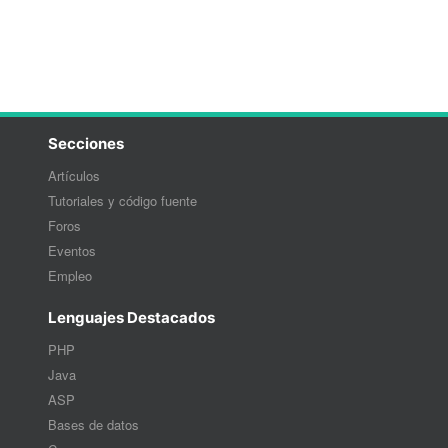
Secciones
Artículos
Tutoriales y código fuente
Foros
Eventos
Empleo
Lenguajes Destacados
PHP
Java
ASP
Bases de datos