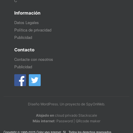
C
Información
Datos Legales
Política de privacidad
Publicidad
Contacto
Contacte con nosotros
Publicidad
Diseño WordPress
. Un proyecto de
SpyOnWeb
.
Alojado en
cloud privado Stackscale
Más internet
:
Password
|
QRcode maker
Copyright © 1995-2025 Color vivo internet, SL. Todos los derechos reservados