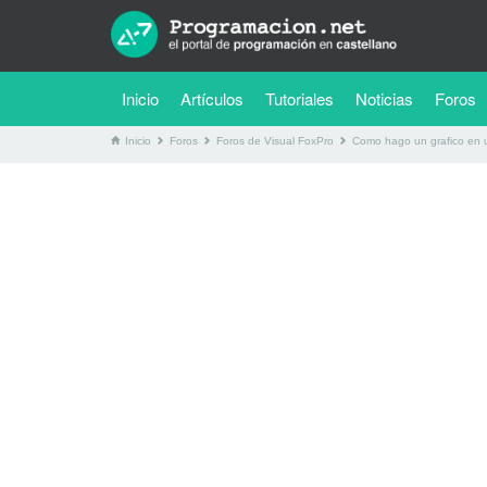
(current)
Inicio
Artículos
Tutoriales
Noticias
Foros
Inicio
Foros
Foros de Visual FoxPro
Como hago un grafico en un 