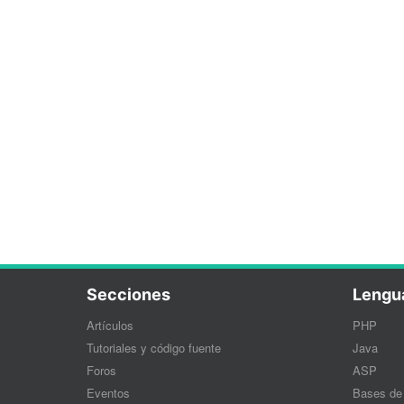
Secciones
Lengu
Artículos
PHP
Tutoriales y código fuente
Java
Foros
ASP
Eventos
Bases de