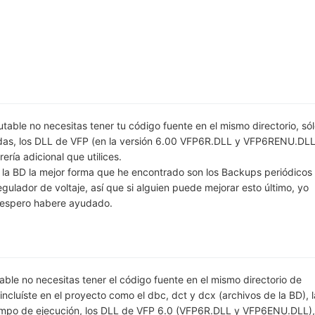
able no necesitas tener tu código fuente en el mismo directorio, só
uídas, los DLL de VFP (en la versión 6.00 VFP6R.DLL y VFP6RENU.DLL
rería adicional que utilices.
r la BD la mejor forma que he encontrado son los Backups periódicos
gulador de voltaje, así que si alguien puede mejorar esto último, yo
 espero habere ayudado.
ble no necesitas tener el código fuente en el mismo directorio de
 incluíste en el proyecto como el dbc, dct y dcx (archivos de la BD), 
iempo de ejecución, los DLL de VFP 6.0 (VFP6R.DLL y VFP6ENU.DLL),