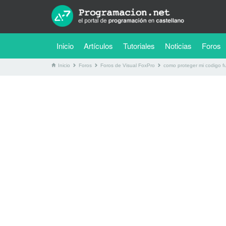
(current)
Inicio
Artículos
Tutoriales
Noticias
Foros
Inicio
Foros
Foros de Visual FoxPro
como proteger mi codigo f