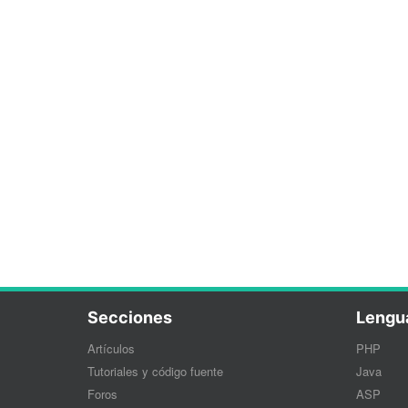
Secciones
Lengu
Artículos
PHP
Tutoriales y código fuente
Java
Foros
ASP