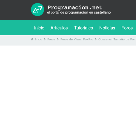
(current)
Inicio
Artículos
Tutoriales
Noticias
Foros
Inicio
Foros
Foros de Visual FoxPro
Conservar Tamaño de Formu