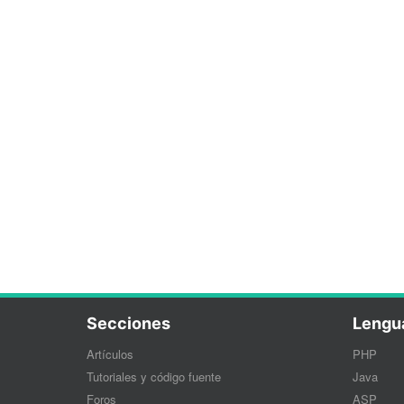
Secciones
Lengu
Artículos
PHP
Tutoriales y código fuente
Java
Foros
ASP