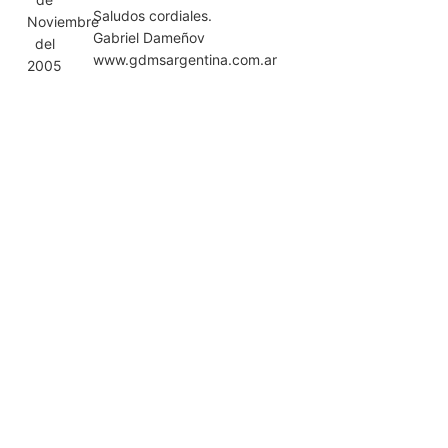
Saludos cordiales.
Noviembre
Gabriel Dameñov
del
www.gdmsargentina.com.ar
2005