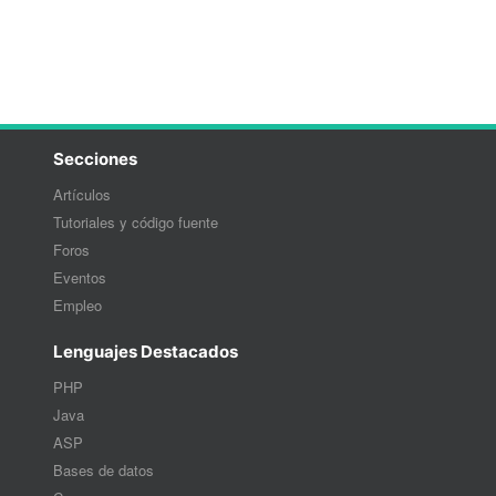
Secciones
Artículos
Tutoriales y código fuente
Foros
Eventos
Empleo
Lenguajes Destacados
PHP
Java
ASP
Bases de datos