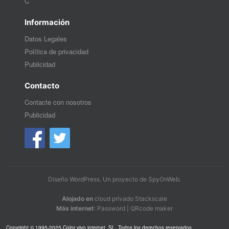
C
Información
Datos Legales
Política de privacidad
Publicidad
Contacto
Contacte con nosotros
Publicidad
Diseño WordPress
. Un proyecto de
SpyOnWeb
.
Alojado en
cloud privado Stackscale
Más internet
:
Password
|
QRcode maker
Copyright © 1995-2025 Color vivo internet, SL. Todos los derechos reservados