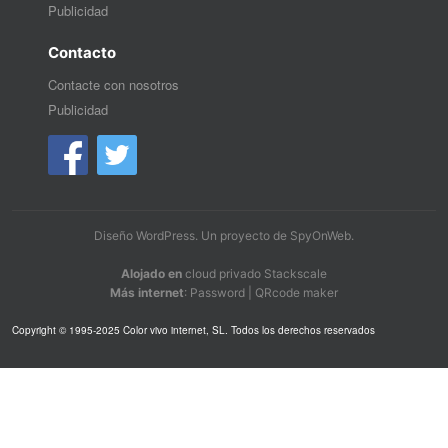
Publicidad
Contacto
Contacte con nosotros
Publicidad
Diseño WordPress
. Un proyecto de
SpyOnWeb
.
Alojado en
cloud privado Stackscale
Más internet
:
Password
|
QRcode maker
Copyright © 1995-2025 Color vivo internet, SL. Todos los derechos reservados