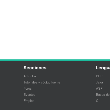
Secciones
Lengu
Artículos
PHP
Tutoriales y código fuente
Java
Foros
ASP
Eventos
Bases de
Empleo
C