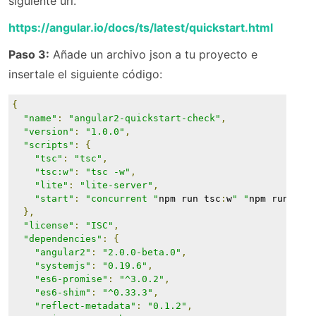
siguiente url.
https://angular.io/docs/ts/latest/quickstart.html
Paso 3:
Añade un archivo json a tu proyecto e
insertale el siguiente código:
{
"name"
:
"angular2-quickstart-check"
,
"version"
:
"1.0.0"
,
"scripts"
:
{
"tsc"
:
"tsc"
,
"tsc:w"
:
"tsc -w"
,
"lite"
:
"lite-server"
,
"start"
:
"concurrent "
npm run tsc
:
w
" "
npm run lit
},
"license"
:
"ISC"
,
"dependencies"
:
{
"angular2"
:
"2.0.0-beta.0"
,
"systemjs"
:
"0.19.6"
,
"es6-promise"
:
"^3.0.2"
,
"es6-shim"
:
"^0.33.3"
,
"reflect-metadata"
:
"0.1.2"
,