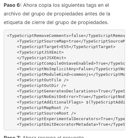
Paso 6:
Ahora copia los siguientes tags en el
archivo del grupo de propiedades antes de la
etiqueta de cierre del grupo de propiedades.
<TypeScriptRemoveComments>false</TypeScriptRemoveComm
    <TypeScriptSourceMap>true</TypeScriptSourceMap>
    <TypeScriptTarget>ES5</TypeScriptTarget>
    <TypeScriptJSXEmit>
    </TypeScriptJSXEmit>
    <TypeScriptCompileOnSaveEnabled>True</TypeScriptC
    <TypeScriptNoImplicitAny>False</TypeScriptNoImpli
    <TypeScriptModuleKind>commonjs</TypeScriptModuleK
    <TypeScriptOutFile />
    <TypeScriptOutDir />
    <TypeScriptGeneratesDeclarations>True</TypeScript
    <TypeScriptNoEmitOnError>True</TypeScriptNoEmitOn
    <TypeScriptAdditionalFlags> $(TypeScriptAdditiona
    <TypeScriptMapRoot />
    <TypeScriptSourceRoot />
    <TypeScriptExperimentalDecorators>True</TypeScrip
    <TypeScriptEmitDecoratorMetadata>True</TypeScript
Paso 7:
Ahora recarga el proyecto.