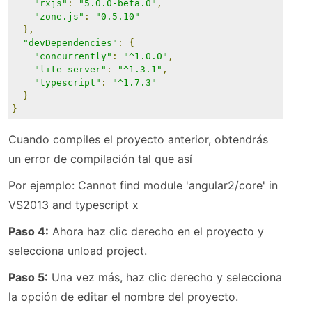
"rxjs"
:
"5.0.0-beta.0"
,
"zone.js"
:
"0.5.10"
},
"devDependencies"
:
{
"concurrently"
:
"^1.0.0"
,
"lite-server"
:
"^1.3.1"
,
"typescript"
:
"^1.7.3"
}
}
Cuando compiles el proyecto anterior, obtendrás
un error de compilación tal que así
Por ejemplo: Cannot find module 'angular2/core' in
VS2013 and typescript x
Paso 4:
Ahora haz clic derecho en el proyecto y
selecciona unload project.
Paso 5:
Una vez más, haz clic derecho y selecciona
la opción de editar el nombre del proyecto.