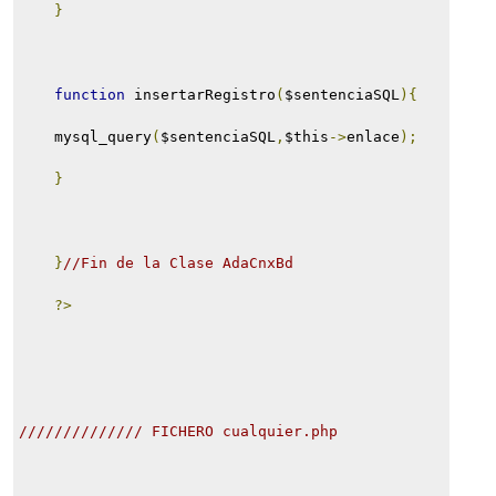
}
function
 insertarRegistro
(
$sentenciaSQL
){
    mysql_query
(
$sentenciaSQL
,
$this
->
enlace
);
}
}
//Fin de la Clase AdaCnxBd
?>
////////////// FICHERO cualquier.php