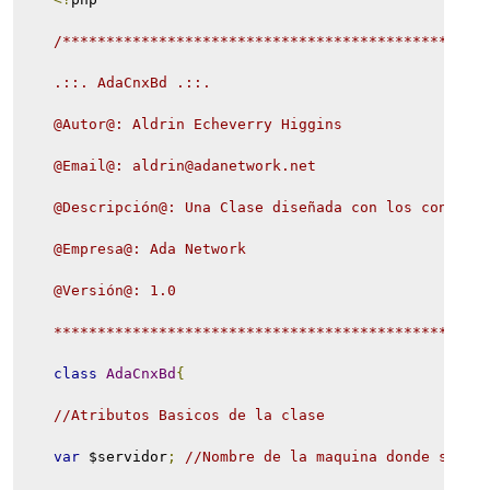
/************************************************
    .::. AdaCnxBd .::.
    @Autor@: Aldrin Echeverry Higgins
    @Email@: aldrin@adanetwork.net
    @Descripción@: Una Clase diseñada con los concept
    @Empresa@: Ada Network
    @Versión@: 1.0
    *************************************************
class
AdaCnxBd
{
//Atributos Basicos de la clase
var
 $servidor
;
//Nombre de la maquina donde se en