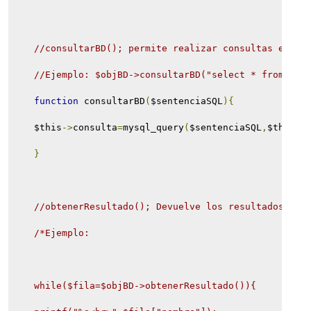
//consultarBD(); permite realizar consultas en la
//Ejemplo: $objBD->consultarBD("select * from MyT
function
 consultarBD
(
$sentenciaSQL
){
    $this
->
consulta
=
mysql_query
(
$sentenciaSQL
,
$this
->
}
//obtenerResultado(); Devuelve los resultados de 
/*Ejemplo:
    while($fila=$objBD->obtenerResultado()){