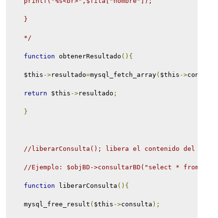
    printf("%s<br>",$fila["nombre"]);
    }
    */
function
 obtenerResultado
(){
    $this
->
resultado
=
mysql_fetch_array
(
$this
->
consult
return
 $this
->
resultado
;
}
//liberarConsulta(); libera el contenido del atri
//Ejemplo: $objBD->consultarBD("select * from MyT
function
 liberarConsulta
(){
    mysql_free_result
(
$this
->
consulta
);