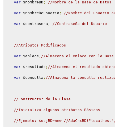
var
 $nombreBD
;
//Nombre de la Base de Datos
var
 $nombreDeUsuario
;
//Nombre del usuario autori
var
 $contrasena
;
//Contraseña del Usuario
//Atributos Modificados
var
 $enlace
;
//Almacena el enlace con la Base de D
var
 $resultado
;
//Almacena el resultado obtenido p
var
 $consulta
;
//Almacena la consulta realizada co
//Constructor de la Clase
//Inicializa algunos atributos Básicos
//Ejemplo: $objBD=new //AdaCnxBD("localhost","MiB