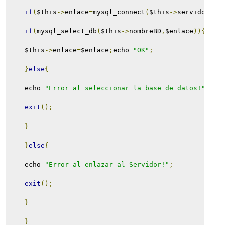
if
(
$this
->
enlace
=
mysql_connect
(
$this
->
servidor
,
$t
if
(
mysql_select_db
(
$this
->
nombreBD
,
$enlace
)){
    $this
->
enlace
=
$enlace
;
echo 
"OK"
;
}
else
{
    echo 
"Error al seleccionar la base de datos!"
;
exit
();
}
}
else
{
    echo 
"Error al enlazar al Servidor!"
;
exit
();
}
}