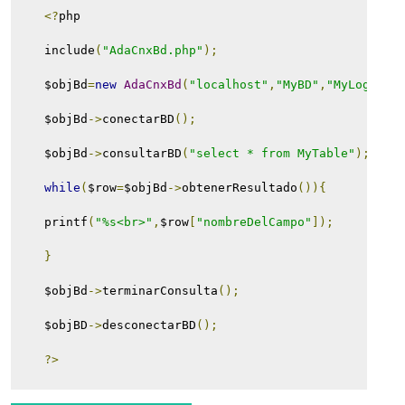
<?
php
    include
(
"AdaCnxBd.php"
);
    $objBd
=
new
AdaCnxBd
(
"localhost"
,
"MyBD"
,
"MyLogin"
,
    $objBd
->
conectarBD
();
    $objBd
->
consultarBD
(
"select * from MyTable"
);
while
(
$row
=
$objBd
->
obtenerResultado
()){
    printf
(
"%s<br>"
,
$row
[
"nombreDelCampo"
]);
}
    $objBd
->
terminarConsulta
();
    $objBD
->
desconectarBD
();
?>