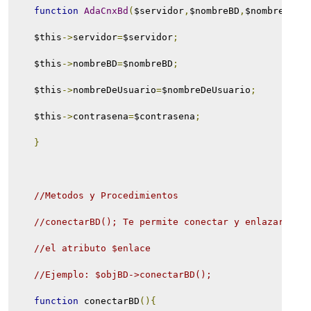
function
AdaCnxBd
(
$servidor
,
$nombreBD
,
$nombreDeUs
    $this
->
servidor
=
$servidor
;
    $this
->
nombreBD
=
$nombreBD
;
    $this
->
nombreDeUsuario
=
$nombreDeUsuario
;
    $this
->
contrasena
=
$contrasena
;
}
//Metodos y Procedimientos
//conectarBD(); Te permite conectar y enlazar la 
//el atributo $enlace
//Ejemplo: $objBD->conectarBD();
function
 conectarBD
(){