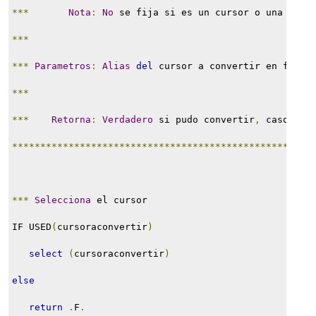
***
Nota
:
No
 se fija si es un cursor o una tabl
***
***
Parametros
:
Alias
del
 cursor a convertir en forma
***
***
Retorna
:
Verdadero
 si pudo convertir
,
 caso con
*****************************************************
***
Selecciona
 el cursor
IF USED
(
cursoraconvertir
)
select
(
cursoraconvertir
)
else
return
.
F
.