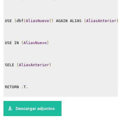
USE 
(
dbf
(
AliasNuevo
))
 AGAIN ALIAS 
(
AliasAnterior
)
 IN 
USE IN 
(
AliasNuevo
)
SELE 
(
AliasAnterior
)
RETURN 
.
T
.
Descargar adjuntos