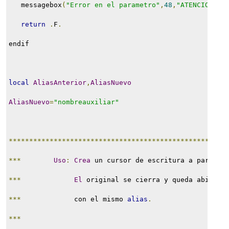
   messagebox
(
"Error en el parametro"
,
48
,
"ATENCION"
)
return
.
F
.
endif
local
AliasAnterior
,
AliasNuevo
AliasNuevo
=
"nombreauxiliar"
*****************************************************
***
Uso
:
Crea
 un cursor de escritura a partir 
***
El
 original se cierra y queda abierto
***
             con el mismo 
alias
.
***