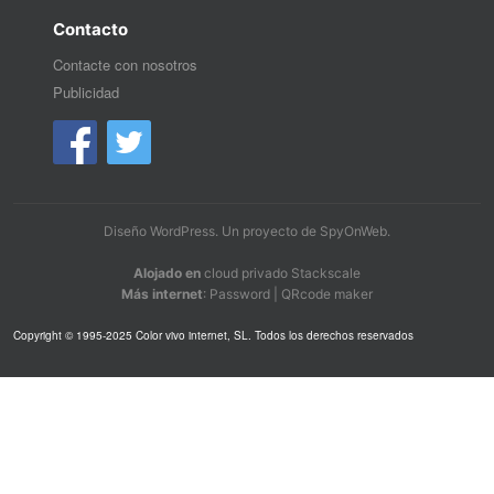
Contacto
Contacte con nosotros
Publicidad
Diseño WordPress
. Un proyecto de
SpyOnWeb
.
Alojado en
cloud privado Stackscale
Más internet
:
Password
|
QRcode maker
Copyright © 1995-2025 Color vivo internet, SL. Todos los derechos reservados