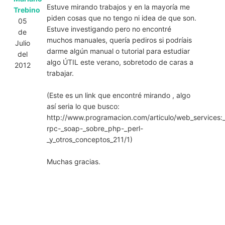
Estuve mirando trabajos y en la mayoría me
Trebino
piden cosas que no tengo ni idea de que son.
05
Estuve investigando pero no encontré
de
muchos manuales, quería pediros si podríais
Julio
darme algún manual o tutorial para estudiar
del
algo ÚTIL este verano, sobretodo de caras a
2012
trabajar.
(Este es un link que encontré mirando , algo
así seria lo que busco:
http://www.programacion.com/articulo/web_services:
rpc-_soap-_sobre_php-_perl-
_y_otros_conceptos_211/1)
Muchas gracias.