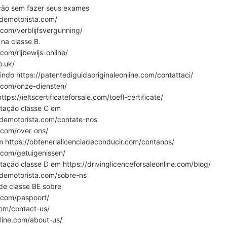
ação sem fazer seus exames
ademotorista.com/
.com/verblijfsvergunning/
 na classe B.
.com/rijbewijs-online/
o.uk/
do https://patentediguidaoriginaleonline.com/contattaci/
e.com/onze-diensten/
tps://ieltscertificateforsale.com/toefl-certificate/
itação classe C em
ademotorista.com/contate-nos
e.com/over-ons/
m https://obtenerlalicenciadeconducir.com/contanos/
e.com/getuigenissen/
tação classe D em https://drivinglicenceforsaleonline.com/blog/
ademotorista.com/sobre-ns
de classe BE sobre
e.com/paspoort/
.com/contact-us/
nline.com/about-us/