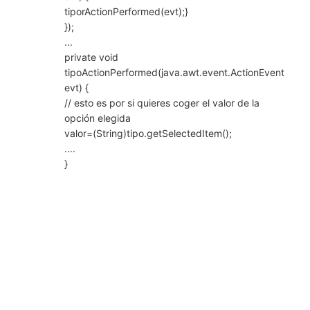
tiporActionPerformed(evt);}
});
...
private void
tipoActionPerformed(java.awt.event.ActionEvent
evt) {
// esto es por si quieres coger el valor de la
opción elegida
valor=(String)tipo.getSelectedItem();
....
}