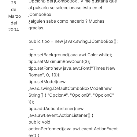
OpcionB del jComboBox , y me gustaria que
25
al pulsarlo se seleccionase ésta en el
de
jComboBox,
Marzo
¿alguien sabe como hacerlo ? Muchas
del
gracias.
2004
public tipo = new javax.swing.JComboBox();
.....
tipo.setBackground(java.awt.Color.white);
tipo.setMaximumRowCount(3);
tipo.setFont(new java.awt.Font("Times New
Roman", 0, 10));
tipo.setModel(new
javax.swing.DefaultComboBoxModel(new
String[] { "OpcionA", "OpcionB", "OpcionC"
}));
tipo.addActionListener(new
java.awt.event.ActionListener() {
public void
actionPerformed(java.awt.event.ActionEvent
evt) {