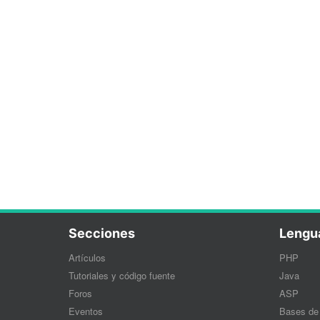
Secciones
Lengu
Artículos
PHP
Tutoriales y código fuente
Java
Foros
ASP
Eventos
Bases de