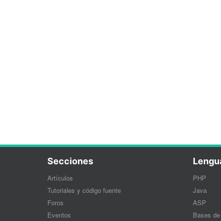
Secciones
Lengu
Artículos
PHP
Tutoriales y código fuente
Java
Foros
ASP
Eventos
Bases de