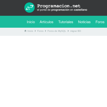
(current)
Inicio
Artículos
Tutoriales
Noticias
Foros
Inicio
Foros
Foros de MySQL
migrar BD