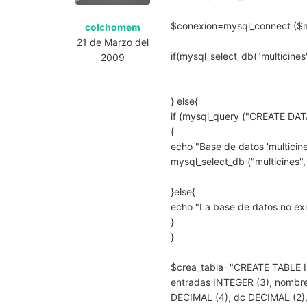
$conexion=mysql_connect ($mys
colchomem
21 de Marzo del
if(mysql_select_db("multicines
2009
} else{
if (mysql_query ("CREATE DAT
{
echo "Base de datos 'multicin
mysql_select_db ("multicines"
}else{
echo "La base de datos no exis
}
}
$crea_tabla="CREATE TABLE I
entradas INTEGER (3), nombre
DECIMAL (4), dc DECIMAL (2),