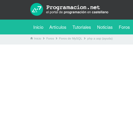
(current)
Inicio
Artículos
Tutoriales
Noticias
Foros
Inicio
Foros
Foros de MySQL
php a asp (ayuda)