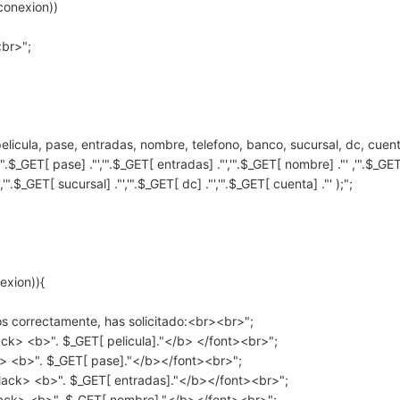
conexion))
<br>";
licula, pase, entradas, nombre, telefono, banco, sucursal, dc, cuen
'".$_GET[ pase] ."','".$_GET[ entradas] ."','".$_GET[ nombre] ."' ,'".$_GE
,'".$_GET[ sucursal] ."','".$_GET[ dc] ."','".$_GET[ cuenta] ."' );";
exion)){
os correctamente, has solicitado:<br><br>";
lack> <b>". $_GET[ pelicula]."</b> </font><br>";
k> <b>". $_GET[ pase]."</b></font><br>";
black> <b>". $_GET[ entradas]."</b></font><br>";
ack> <b>". $_GET[ nombre]."</b></font><br>";