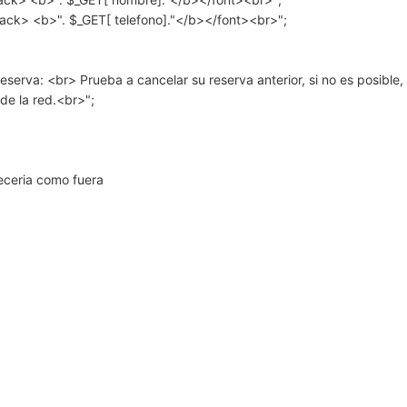
lack> <b>". $_GET[ telefono]."</b></font><br>";
serva: <br> Prueba a cancelar su reserva anterior, si no es posible,
de la red.<br>";
eceria como fuera