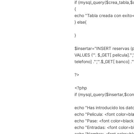
if (mysql_query($crea_tabla,$
{
echo "Tabla creada con exito
} else{
}
$insertar="INSERT reservas (pe
VALUES ('". $_GET[ pelicula]."',
telefono] ."','".$_GET[ banco] ."'
?>
<?php
if (mysql_query($insertar,$con
echo "Has introducido los dat
echo "Pelicula: <font color=b
echo "Pase: <font color=blac
echo "Entradas: <font color=
echo "Nombre: <font color=bl