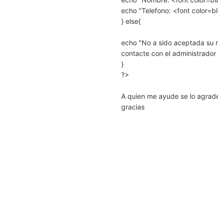
echo "Telefono: <font color=b
} else{
echo "No a sido aceptada su re
contacte con el administrador 
}
?>
A quien me ayude se lo agrad
gracias