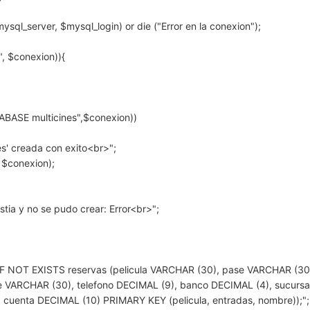
ql_server, $mysql_login) or die ("Error en la conexion");
", $conexion)){
ABASE multicines",$conexion))
es' creada con exito<br>";
, $conexion);
tia y no se pudo crear: Error<br>";
F NOT EXISTS reservas (pelicula VARCHAR (30), pase VARCHAR (30
 VARCHAR (30), telefono DECIMAL (9), banco DECIMAL (4), sucursa
 cuenta DECIMAL (10) PRIMARY KEY (pelicula, entradas, nombre));";