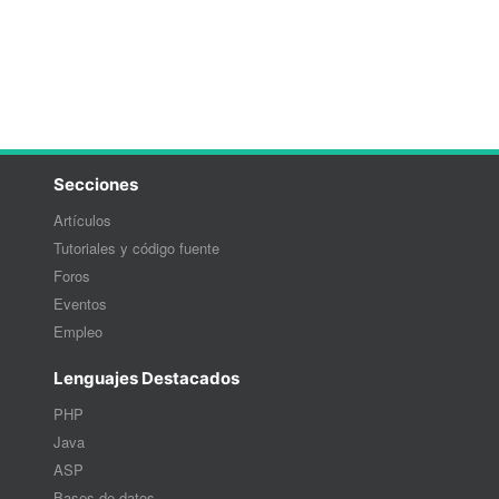
Secciones
Artículos
Tutoriales y código fuente
Foros
Eventos
Empleo
Lenguajes Destacados
PHP
Java
ASP
Bases de datos