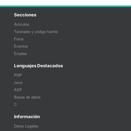
Secciones
Artículos
Tutoriales y código fuente
Foros
Eventos
Empleo
Lenguajes Destacados
PHP
Java
ASP
Bases de datos
C
Información
Datos Legales