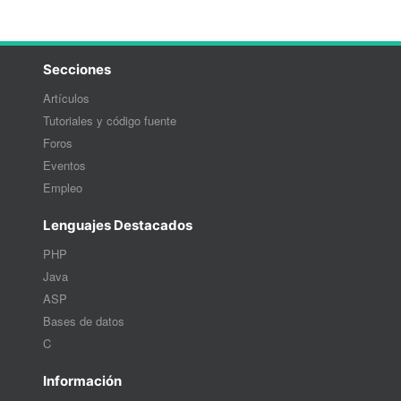
Secciones
Artículos
Tutoriales y código fuente
Foros
Eventos
Empleo
Lenguajes Destacados
PHP
Java
ASP
Bases de datos
C
Información