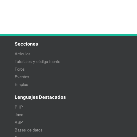
Secciones
Artículos
Tutoriales y código fuente
Foros
Eventos
Empleo
Lenguajes Destacados
PHP
Java
ASP
Bases de datos