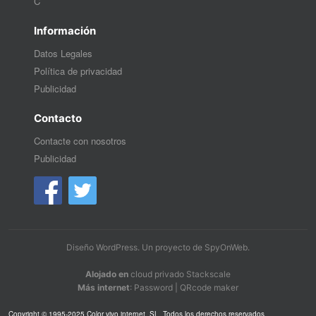
C
Información
Datos Legales
Política de privacidad
Publicidad
Contacto
Contacte con nosotros
Publicidad
Diseño WordPress
. Un proyecto de
SpyOnWeb
.
Alojado en
cloud privado Stackscale
Más internet
:
Password
|
QRcode maker
Copyright © 1995-2025 Color vivo internet, SL. Todos los derechos reservados