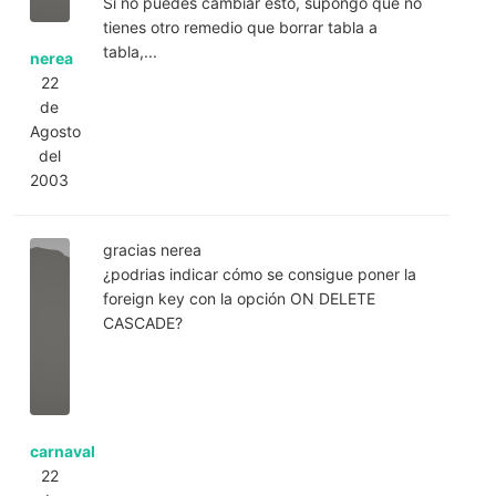
Si no puedes cambiar esto, supongo que no
tienes otro remedio que borrar tabla a
tabla,...
nerea
22
de
Agosto
del
2003
gracias nerea
¿podrias indicar cómo se consigue poner la
foreign key con la opción ON DELETE
CASCADE?
carnaval
22