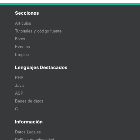
Secciones
Artículos
Tutoriales y código fuente
Foros
Eventos
Empleo
Lenguajes Destacados
PHP
Java
ASP
Bases de datos
C
Información
Datos Legales
Política de privacidad