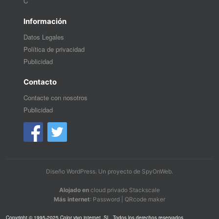
C
Información
Datos Legales
Política de privacidad
Publicidad
Contacto
Contacte con nosotros
Publicidad
Diseño WordPress
. Un proyecto de
SpyOnWeb
.
Alojado en
cloud privado Stackscale
Más internet
:
Password
|
QRcode maker
Copyright © 1995-2025 Color vivo internet, SL. Todos los derechos reservados