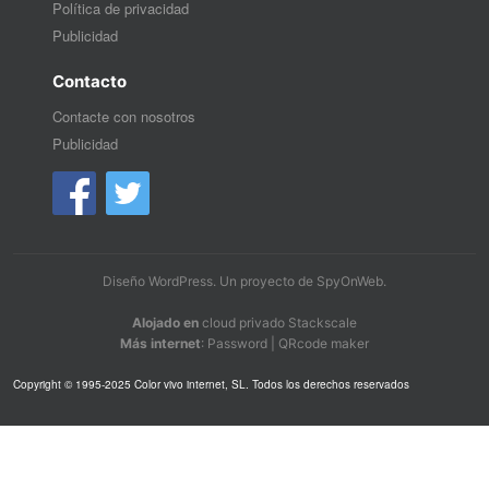
Política de privacidad
Publicidad
Contacto
Contacte con nosotros
Publicidad
Diseño WordPress
. Un proyecto de
SpyOnWeb
.
Alojado en
cloud privado Stackscale
Más internet
:
Password
|
QRcode maker
Copyright © 1995-2025 Color vivo internet, SL. Todos los derechos reservados