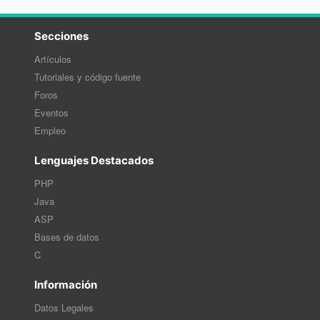
Secciones
Artículos
Tutoriales y código fuente
Foros
Eventos
Empleo
Lenguajes Destacados
PHP
Java
ASP
Bases de datos
C
Información
Datos Legales