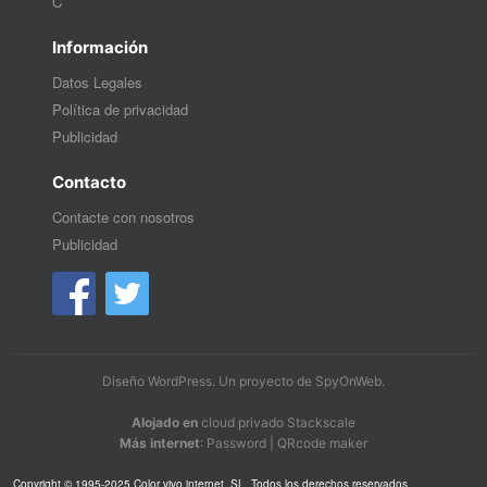
C
Información
Datos Legales
Política de privacidad
Publicidad
Contacto
Contacte con nosotros
Publicidad
Diseño WordPress
. Un proyecto de
SpyOnWeb
.
Alojado en
cloud privado Stackscale
Más internet
:
Password
|
QRcode maker
Copyright © 1995-2025 Color vivo internet, SL. Todos los derechos reservados