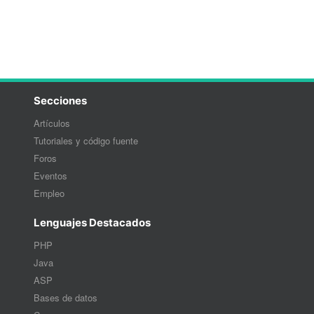
Secciones
Artículos
Tutoriales y código fuente
Foros
Eventos
Empleo
Lenguajes Destacados
PHP
Java
ASP
Bases de datos