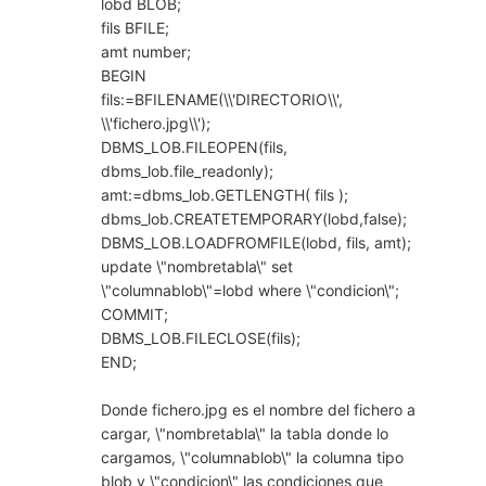
lobd BLOB;
fils BFILE;
amt number;
BEGIN
fils:=BFILENAME(\\'DIRECTORIO\\',
\\'fichero.jpg\\');
DBMS_LOB.FILEOPEN(fils,
dbms_lob.file_readonly);
amt:=dbms_lob.GETLENGTH( fils );
dbms_lob.CREATETEMPORARY(lobd,false);
DBMS_LOB.LOADFROMFILE(lobd, fils, amt);
update \"nombretabla\" set
\"columnablob\"=lobd where \"condicion\";
COMMIT;
DBMS_LOB.FILECLOSE(fils);
END;
Donde fichero.jpg es el nombre del fichero a
cargar, \"nombretabla\" la tabla donde lo
cargamos, \"columnablob\" la columna tipo
blob y \"condicion\" las condiciones que