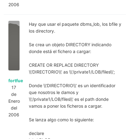
2006
Hay que usar el paquete dbms_lob, los bfile y
los directory.
Se crea un objeto DIRECTORY indicando
donde está el fichero a cargar:
CREATE OR REPLACE DIRECTORY
\\'DIRECTORIO\\' as \\'/private1/LOB/files\\';
fortfue
Donde \\'DIRECTORIO\\' es un identificador
17
que nosotros le damos y
de
\\'/private1/LOB/files\\' es el path donde
Enero
vamos a poner los ficheros a cargar.
del
2006
Se lanza algo como lo siguiente:
declare