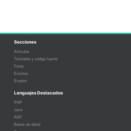
Secciones
Artículos
Tutoriales y código fuente
Foros
Eventos
Empleo
Lenguajes Destacados
PHP
Java
ASP
Bases de datos