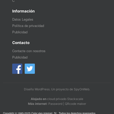
C
Información
Datos Legales
Política de privacidad
Publicidad
Contacto
Contacte con nosotros
Publicidad
Diseño WordPress
. Un proyecto de
SpyOnWeb
.
Alojado en
cloud privado Stackscale
Más internet
:
Password
|
QRcode maker
Copyright © 1995-2025 Color vivo internet, SL. Todos los derechos reservados