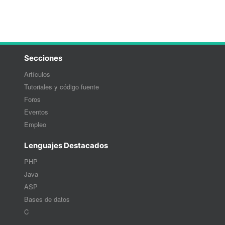
Secciones
Artículos
Tutoriales y código fuente
Foros
Eventos
Empleo
Lenguajes Destacados
PHP
Java
ASP
Bases de datos
C