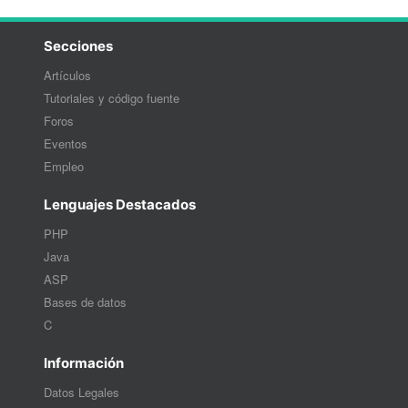
Secciones
Artículos
Tutoriales y código fuente
Foros
Eventos
Empleo
Lenguajes Destacados
PHP
Java
ASP
Bases de datos
C
Información
Datos Legales