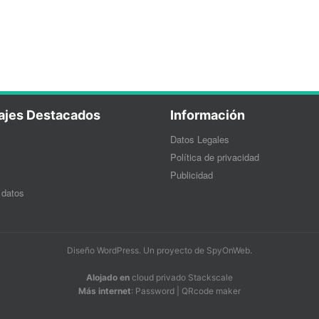
ajes Destacados
Información
Datos Legales
Política de privacidad
Publicidad
 datos
Diseño WordPress
. Un proyecto de
SpyOnWeb
.
Alojado en
cloud privado Stackscale
Más internet
:
Password
|
QRcode maker