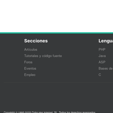
Secciones
Lengu
Artículos
PHP
Tutoriales y código fuente
Java
Foros
ASP
Eventos
Bases de
Empleo
C
Copyright © 1995-2025 Color vivo internet, SL. Todos los derechos reservados