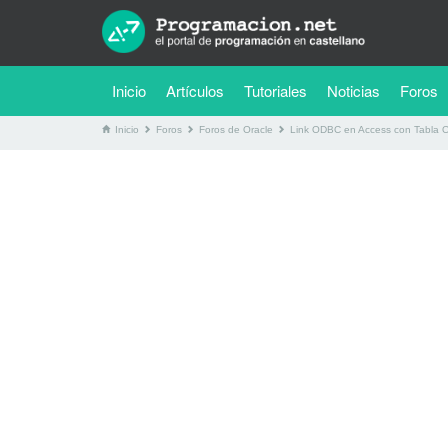
(current)
Inicio
Artículos
Tutoriales
Noticias
Foros
Inicio
Foros
Foros de Oracle
Link ODBC en Access con Tabla O