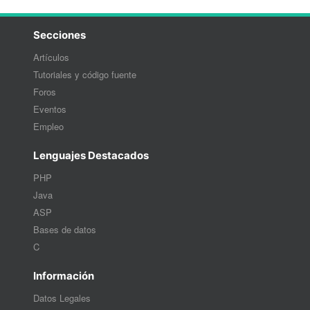
Secciones
Artículos
Tutoriales y código fuente
Foros
Eventos
Empleo
Lenguajes Destacados
PHP
Java
ASP
Bases de datos
C
Información
Datos Legales