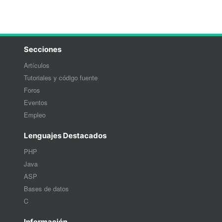
Secciones
Artículos
Tutoriales y código fuente
Foros
Eventos
Empleo
Lenguajes Destacados
PHP
Java
ASP
Bases de datos
C
Información