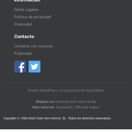
Datos Legales
Política de privacidad
Publicidad
Contacto
Contacte con nosotros
Publicidad
Diseño WordPress
. Un proyecto de
SpyOnWeb
.
Alojado en
cloud privado Stackscale
Más internet
:
Password
|
QRcode maker
Copyright © 1995-2025 Color vivo internet, SL. Todos los derechos reservados