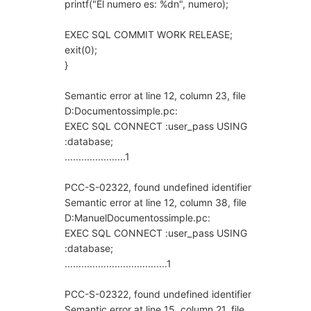
printf("El numero es: %dn", numero);
EXEC SQL COMMIT WORK RELEASE;
exit(0);
}
Semantic error at line 12, column 23, file
D:Documentossimple.pc:
EXEC SQL CONNECT :user_pass USING
:database;
......................1
PCC-S-02322, found undefined identifier
Semantic error at line 12, column 38, file
D:ManuelDocumentossimple.pc:
EXEC SQL CONNECT :user_pass USING
:database;
.....................................1
PCC-S-02322, found undefined identifier
Semantic error at line 15, column 21, file