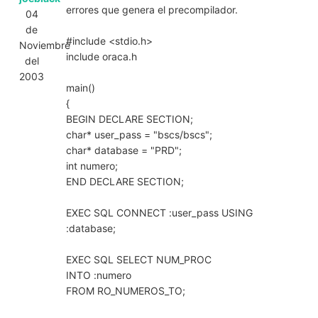
errores que genera el precompilador.
04
de
#include <stdio.h>
Noviembre
include oraca.h
del
2003
main()
{
BEGIN DECLARE SECTION;
char* user_pass = "bscs/bscs";
char* database = "PRD";
int numero;
END DECLARE SECTION;
EXEC SQL CONNECT :user_pass USING
:database;
EXEC SQL SELECT NUM_PROC
INTO :numero
FROM RO_NUMEROS_TO;