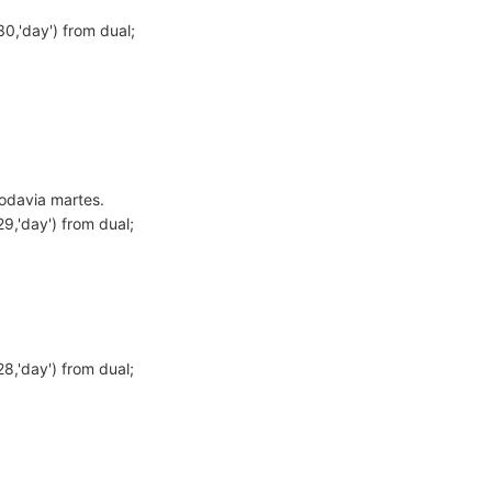
0,'day') from dual;
todavia martes.
9,'day') from dual;
8,'day') from dual;