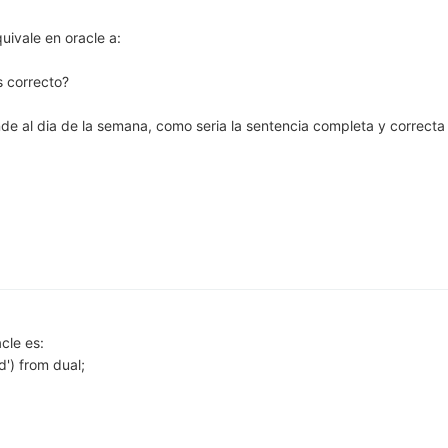
uivale en oracle a:
s correcto?
nde al dia de la semana, como seria la sentencia completa y correcta
cle es:
d') from dual;