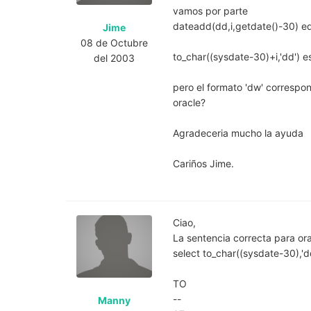
vamos por parte
dateadd(dd,i,getdate()-30) eq
Jime
08 de Octubre
to_char((sysdate-30)+i,'dd') e
del 2003
pero el formato 'dw' correspo
oracle?
Agradeceria mucho la ayuda
Cariños Jime.
Ciao,
La sentencia correcta para ora
select to_char((sysdate-30),'d
TO
--
Manny