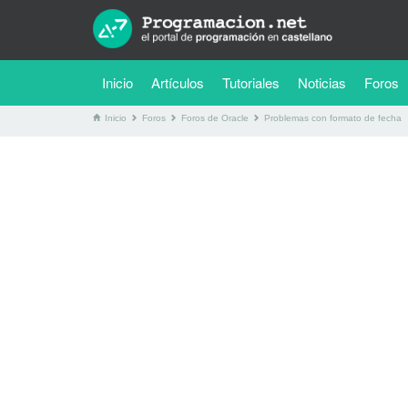
(current)
Inicio
Artículos
Tutoriales
Noticias
Foros
Inicio
Foros
Foros de Oracle
Problemas con formato de fecha