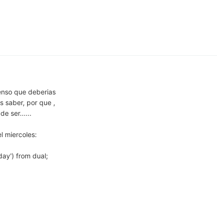
pienso que deberias
s saber, por que ,
e ser......
l miercoles:
day') from dual;