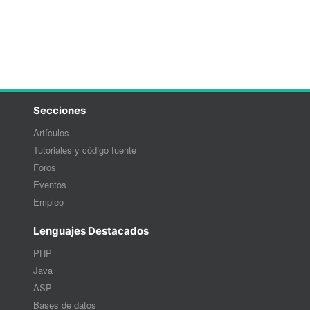
Secciones
Artículos
Tutoriales y código fuente
Foros
Eventos
Empleo
Lenguajes Destacados
PHP
Java
ASP
Bases de datos