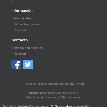
C
Información
Datos Legales
Política de privacidad
Publicidad
Contacto
Contacte con nosotros
Publicidad
Diseño WordPress
. Un proyecto de
SpyOnWeb
.
Alojado en
cloud privado Stackscale
Más internet
:
Password
|
QRcode maker
Copyright © 1995-2025 Color vivo internet, SL. Todos los derechos reservados