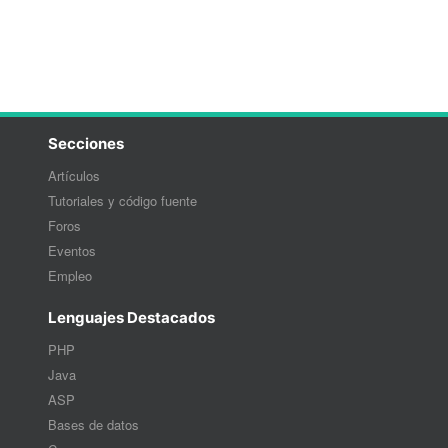
Secciones
Artículos
Tutoriales y código fuente
Foros
Eventos
Empleo
Lenguajes Destacados
PHP
Java
ASP
Bases de datos